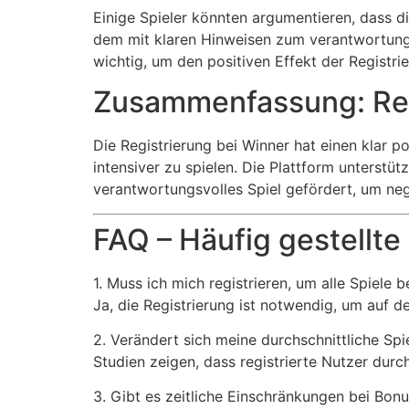
Einige Spieler könnten argumentieren, dass d
dem mit klaren Hinweisen zum verantwortungsv
wichtig, um den positiven Effekt der Registrie
Zusammenfassung: Regis
Die Registrierung bei Winner hat einen klar po
intensiver zu spielen. Die Plattform unterstüt
verantwortungsvolles Spiel gefördert, um ne
FAQ – Häufig gestellte
1. Muss ich mich registrieren, um alle Spiele 
Ja, die Registrierung ist notwendig, um auf 
2. Verändert sich meine durchschnittliche Sp
Studien zeigen, dass registrierte Nutzer durc
3. Gibt es zeitliche Einschränkungen bei Bon