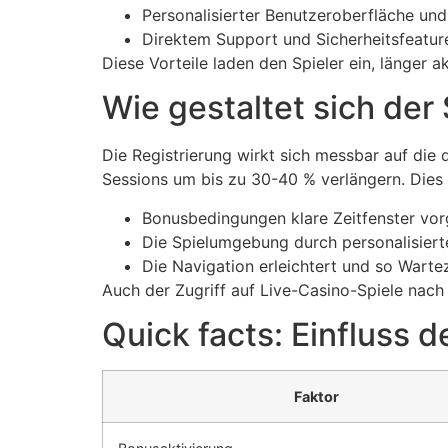
Personalisierter Benutzeroberfläche und 
Direktem Support und Sicherheitsfeatur
Diese Vorteile laden den Spieler ein, länger 
Wie gestaltet sich der 
Die Registrierung wirkt sich messbar auf die d
Sessions um bis zu 30-40 % verlängern. Dies l
Bonusbedingungen klare Zeitfenster vor
Die Spielumgebung durch personalisiert
Die Navigation erleichtert und so Warte
Auch der Zugriff auf Live-Casino-Spiele nach
Quick facts: Einfluss d
Faktor