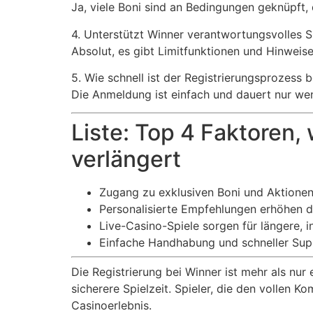
Ja, viele Boni sind an Bedingungen geknüpft, d
4. Unterstützt Winner verantwortungsvolles 
Absolut, es gibt Limitfunktionen und Hinweis
5. Wie schnell ist der Registrierungsprozess 
Die Anmeldung ist einfach und dauert nur we
Liste: Top 4 Faktoren,
verlängert
Zugang zu exklusiven Boni und Aktione
Personalisierte Empfehlungen erhöhen die
Live-Casino-Spiele sorgen für längere, i
Einfache Handhabung und schneller Supp
Die Registrierung bei Winner ist mehr als nur
sicherere Spielzeit. Spieler, die den vollen K
Casinoerlebnis.