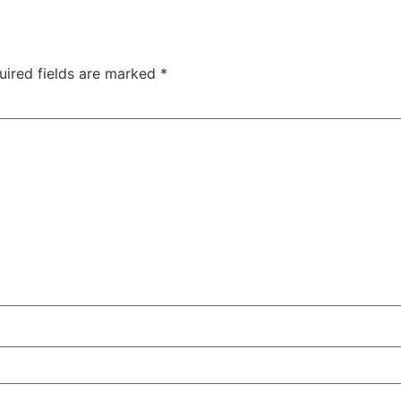
uired fields are marked
*