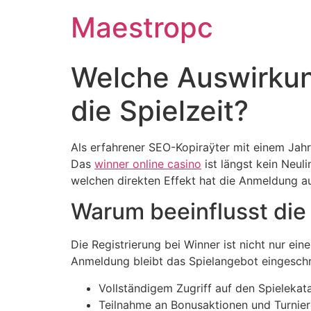
Skip
Maestropc
to
content
Welche Auswirkung
die Spielzeit?
Als erfahrener SEO-Kopiraÿter mit einem Jahrz
Das
winner online casino
ist längst kein Neul
welchen direkten Effekt hat die Anmeldung auf
Warum beeinflusst die 
Die Registrierung bei Winner ist nicht nur ei
Anmeldung bleibt das Spielangebot eingeschrän
Vollständigem Zugriff auf den Spielekat
Teilnahme an Bonusaktionen und Turnie