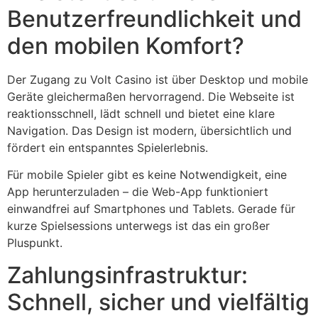
Benutzerfreundlichkeit und
den mobilen Komfort?
Der Zugang zu Volt Casino ist über Desktop und mobile
Geräte gleichermaßen hervorragend. Die Webseite ist
reaktionsschnell, lädt schnell und bietet eine klare
Navigation. Das Design ist modern, übersichtlich und
fördert ein entspanntes Spielerlebnis.
Für mobile Spieler gibt es keine Notwendigkeit, eine
App herunterzuladen – die Web-App funktioniert
einwandfrei auf Smartphones und Tablets. Gerade für
kurze Spielsessions unterwegs ist das ein großer
Pluspunkt.
Zahlungsinfrastruktur:
Schnell, sicher und vielfältig