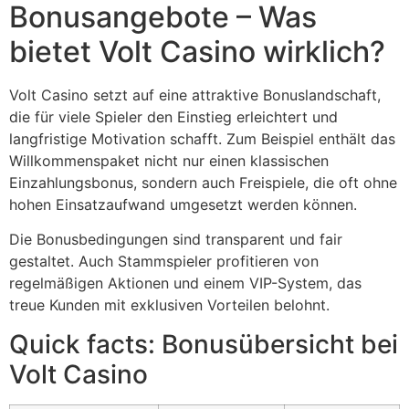
Bonusangebote – Was
bietet Volt Casino wirklich?
Volt Casino setzt auf eine attraktive Bonuslandschaft,
die für viele Spieler den Einstieg erleichtert und
langfristige Motivation schafft. Zum Beispiel enthält das
Willkommenspaket nicht nur einen klassischen
Einzahlungsbonus, sondern auch Freispiele, die oft ohne
hohen Einsatzaufwand umgesetzt werden können.
Die Bonusbedingungen sind transparent und fair
gestaltet. Auch Stammspieler profitieren von
regelmäßigen Aktionen und einem VIP-System, das
treue Kunden mit exklusiven Vorteilen belohnt.
Quick facts: Bonusübersicht bei
Volt Casino