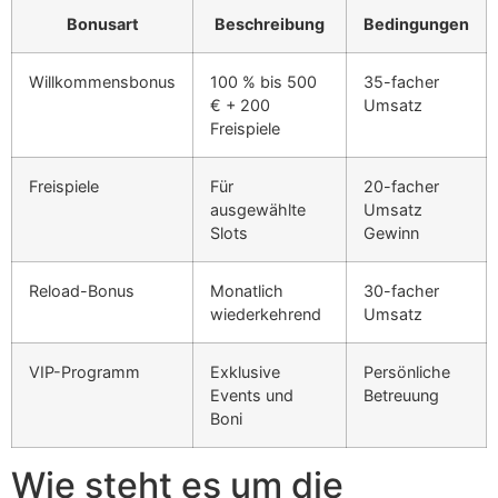
Bonusart
Beschreibung
Bedingungen
Willkommensbonus
100 % bis 500
35-facher
€ + 200
Umsatz
Freispiele
Freispiele
Für
20-facher
ausgewählte
Umsatz
Slots
Gewinn
Reload-Bonus
Monatlich
30-facher
wiederkehrend
Umsatz
VIP-Programm
Exklusive
Persönliche
Events und
Betreuung
Boni
Wie steht es um die