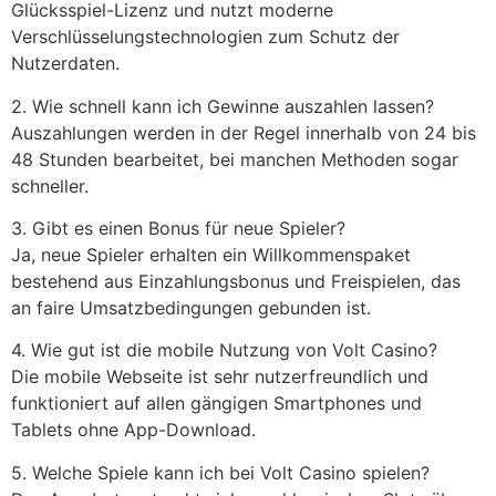
Glücksspiel-Lizenz und nutzt moderne
Verschlüsselungstechnologien zum Schutz der
Nutzerdaten.
2. Wie schnell kann ich Gewinne auszahlen lassen?
Auszahlungen werden in der Regel innerhalb von 24 bis
48 Stunden bearbeitet, bei manchen Methoden sogar
schneller.
3. Gibt es einen Bonus für neue Spieler?
Ja, neue Spieler erhalten ein Willkommenspaket
bestehend aus Einzahlungsbonus und Freispielen, das
an faire Umsatzbedingungen gebunden ist.
4. Wie gut ist die mobile Nutzung von Volt Casino?
Die mobile Webseite ist sehr nutzerfreundlich und
funktioniert auf allen gängigen Smartphones und
Tablets ohne App-Download.
5. Welche Spiele kann ich bei Volt Casino spielen?