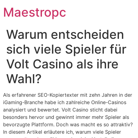
Skip
Maestropc
to
content
Warum entscheiden
sich viele Spieler für
Volt Casino als ihre
Wahl?
Als erfahrener SEO-Kopiertexter mit zehn Jahren in der
iGaming-Branche habe ich zahlreiche Online-Casinos
analysiert und bewertet. Volt Casino sticht dabei
besonders hervor und gewinnt immer mehr Spieler als
bevorzugte Plattform. Doch was macht es so attraktiv?
In diesem Artikel erläutere ich, warum viele Spieler