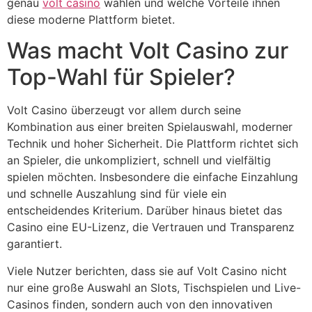
genau
volt casino
wählen und welche Vorteile ihnen
diese moderne Plattform bietet.
Was macht Volt Casino zur
Top-Wahl für Spieler?
Volt Casino überzeugt vor allem durch seine
Kombination aus einer breiten Spielauswahl, moderner
Technik und hoher Sicherheit. Die Plattform richtet sich
an Spieler, die unkompliziert, schnell und vielfältig
spielen möchten. Insbesondere die einfache Einzahlung
und schnelle Auszahlung sind für viele ein
entscheidendes Kriterium. Darüber hinaus bietet das
Casino eine EU-Lizenz, die Vertrauen und Transparenz
garantiert.
Viele Nutzer berichten, dass sie auf Volt Casino nicht
nur eine große Auswahl an Slots, Tischspielen und Live-
Casinos finden, sondern auch von den innovativen