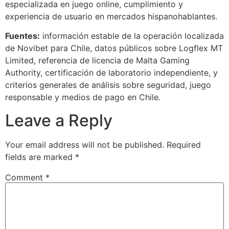
especializada en juego online, cumplimiento y
experiencia de usuario en mercados hispanohablantes.
Fuentes:
información estable de la operación localizada
de Novibet para Chile, datos públicos sobre Logflex MT
Limited, referencia de licencia de Malta Gaming
Authority, certificación de laboratorio independiente, y
criterios generales de análisis sobre seguridad, juego
responsable y medios de pago en Chile.
Leave a Reply
Your email address will not be published.
Required
fields are marked
*
Comment
*