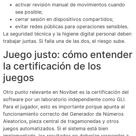
activar revisión manual de movimientos cuando
sea posible;
cerrar sesión en dispositivos compartidos;
evitar redes públicas para operaciones sensibles.
La seguridad técnica y la higiene digital personal deben
trabajar juntas. Si falla una de las dos, el riesgo sube.
Juego justo: cómo entender
la certificación de los
juegos
Otro punto relevante en Novibet es la certificación del
software por un laboratorio independiente como GLI.
Para el jugador, esto es importante porque apunta al
funcionamiento correcto del Generador de Números
Aleatorios, pieza central de tragamonedas y otros
juegos automatizados. Si el sistema está bien
implementado, los resultados no deberían responder a