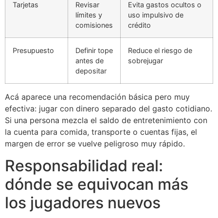
Tarjetas
Revisar
Evita gastos ocultos o
límites y
uso impulsivo de
comisiones
crédito
Presupuesto
Definir tope
Reduce el riesgo de
antes de
sobrejugar
depositar
Acá aparece una recomendación básica pero muy
efectiva: jugar con dinero separado del gasto cotidiano.
Si una persona mezcla el saldo de entretenimiento con
la cuenta para comida, transporte o cuentas fijas, el
margen de error se vuelve peligroso muy rápido.
Responsabilidad real:
dónde se equivocan más
los jugadores nuevos