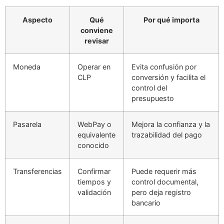
Aspecto
Qué
Por qué importa
conviene
revisar
Moneda
Operar en
Evita confusión por
CLP
conversión y facilita el
control del
presupuesto
Pasarela
WebPay o
Mejora la confianza y la
equivalente
trazabilidad del pago
conocido
Transferencias
Confirmar
Puede requerir más
tiempos y
control documental,
validación
pero deja registro
bancario