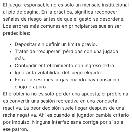
El juego responsable no es solo un mensaje institucional
al pie de página. En la práctica, significa reconocer
señales de riesgo antes de que el gasto se desordene.
Los errores más comunes en principiantes suelen ser
predecibles:
Depositar sin definir un límite previo.
Tratar de “recuperar” pérdidas con una jugada
más.
Confundir entretenimiento con ingreso extra.
Ignorar la volatilidad del juego elegido.
Entrar a sesiones largas cuando hay cansancio,
enojo o apuro.
El problema no es solo perder una apuesta; el problema
es convertir una sesión recreativa en una conducta
reactiva. La peor decisión suele llegar después de una
racha negativa. Ahí es cuando el jugador cambia criterio
por impulso. Ninguna interfaz sana corrige por sí sola
ese patrón.