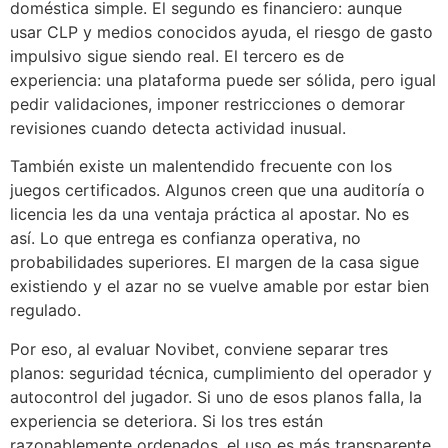
doméstica simple. El segundo es financiero: aunque
usar CLP y medios conocidos ayuda, el riesgo de gasto
impulsivo sigue siendo real. El tercero es de
experiencia: una plataforma puede ser sólida, pero igual
pedir validaciones, imponer restricciones o demorar
revisiones cuando detecta actividad inusual.
También existe un malentendido frecuente con los
juegos certificados. Algunos creen que una auditoría o
licencia les da una ventaja práctica al apostar. No es
así. Lo que entrega es confianza operativa, no
probabilidades superiores. El margen de la casa sigue
existiendo y el azar no se vuelve amable por estar bien
regulado.
Por eso, al evaluar Novibet, conviene separar tres
planos: seguridad técnica, cumplimiento del operador y
autocontrol del jugador. Si uno de esos planos falla, la
experiencia se deteriora. Si los tres están
razonablemente ordenados, el uso es más transparente,