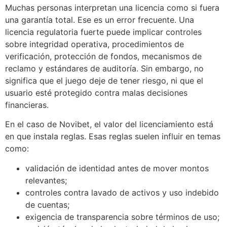
Muchas personas interpretan una licencia como si fuera
una garantía total. Ese es un error frecuente. Una
licencia regulatoria fuerte puede implicar controles
sobre integridad operativa, procedimientos de
verificación, protección de fondos, mecanismos de
reclamo y estándares de auditoría. Sin embargo, no
significa que el juego deje de tener riesgo, ni que el
usuario esté protegido contra malas decisiones
financieras.
En el caso de Novibet, el valor del licenciamiento está
en que instala reglas. Esas reglas suelen influir en temas
como:
validación de identidad antes de mover montos
relevantes;
controles contra lavado de activos y uso indebido
de cuentas;
exigencia de transparencia sobre términos de uso;