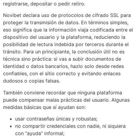
registrarse, depositar o pedir retiro.
Novibet declara uso de protocolos de cifrado SSL para
proteger la transmisión de datos. En términos simples,
eso significa que la información viaja codificada entre el
dispositivo del usuario y la plataforma, reduciendo la
posibilidad de lectura indebida por terceros durante el
tránsito. Para un principiante, la conclusión útil no es
técnica sino práctica: si vas a subir documentos de
identidad o datos bancarios, hazlo solo desde redes
confiables, con el sitio correcto y evitando enlaces
dudosos o copias falsas.
También conviene recordar que ninguna plataforma
puede compensar malas prácticas del usuario. Algunas
medidas básicas que sí ayudan son:
usar contraseñas únicas y robustas;
no compartir credenciales con nadie, ni siquiera
con “ayuda” informal;