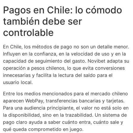
Pagos en Chile: lo cómodo
también debe ser
controlable
En Chile, los métodos de pago no son un detalle menor.
Influyen en la confianza, en la velocidad de uso y en la
capacidad de seguimiento del gasto. Novibet adapta su
operación a pesos chilenos, lo que evita conversiones
innecesarias y facilita la lectura del saldo para el
usuario local.
Entre los medios mencionados para el mercado chileno
aparecen WebPay, transferencias bancarias y tarjetas.
Para una audiencia principiante, el valor no está solo en
la disponibilidad, sino en la trazabilidad. Un sistema de
pago claro ayuda a saber cuánto entra, cuánto sale y
qué queda comprometido en juego.