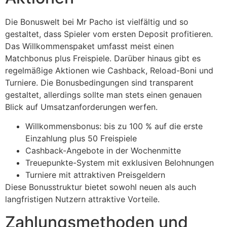
Die Bonuswelt bei Mr Pacho ist vielfältig und so
gestaltet, dass Spieler vom ersten Deposit profitieren.
Das Willkommenspaket umfasst meist einen
Matchbonus plus Freispiele. Darüber hinaus gibt es
regelmäßige Aktionen wie Cashback, Reload-Boni und
Turniere. Die Bonusbedingungen sind transparent
gestaltet, allerdings sollte man stets einen genauen
Blick auf Umsatzanforderungen werfen.
Willkommensbonus: bis zu 100 % auf die erste
Einzahlung plus 50 Freispiele
Cashback-Angebote in der Wochenmitte
Treuepunkte-System mit exklusiven Belohnungen
Turniere mit attraktiven Preisgeldern
Diese Bonusstruktur bietet sowohl neuen als auch
langfristigen Nutzern attraktive Vorteile.
Zahlungsmethoden und