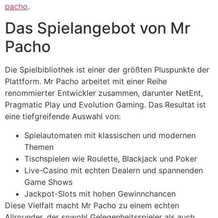
pacho
.
Das Spielangebot von Mr
Pacho
Die Spielbibliothek ist einer der größten Pluspunkte der
Plattform. Mr Pacho arbeitet mit einer Reihe
renommierter Entwickler zusammen, darunter NetEnt,
Pragmatic Play und Evolution Gaming. Das Resultat ist
eine tiefgreifende Auswahl von:
Spielautomaten mit klassischen und modernen
Themen
Tischspielen wie Roulette, Blackjack und Poker
Live-Casino mit echten Dealern und spannenden
Game Shows
Jackpot-Slots mit hohen Gewinnchancen
Diese Vielfalt macht Mr Pacho zu einem echten
Allrounder, der sowohl Gelegenheitsspieler als auch