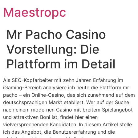
Skip
Maestropc
to
content
Mr Pacho Casino
Vorstellung: Die
Plattform im Detail
Als SEO-Kopfarbeiter mit zehn Jahren Erfahrung im
iGaming-Bereich analysiere ich heute die Plattform mr
pacho – ein Online-Casino, das sich zunehmend auf dem
deutschsprachigen Markt etabliert. Wer auf der Suche
nach einem modernen Casino mit breitem Spielangebot
und attraktiven Boni ist, findet hier einen
vielversprechenden Kandidaten. In diesem Artikel stelle
ich das Angebot, die Benutzererfahrung und die