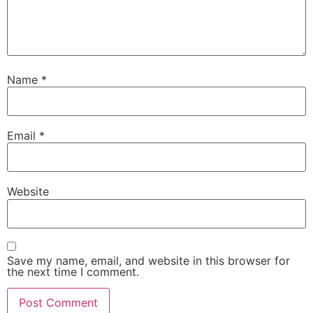
Name
*
Email
*
Website
Save my name, email, and website in this browser for
the next time I comment.