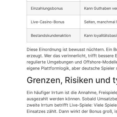
Einzahlungsbonus
Kann Guthaben ver
Live-Casino-Bonus
Selten, manchmal 
Bestandskundenaktion
Kann loyalitätsbasie
Diese Einordnung ist bewusst nüchtern. Ein B
erzeugt. Wer das verinnerlicht, trifft besser
regulierte Umgebungen und Offshore-Modelle 
eigene Plattformlogik, aber deutsche Spieler
Grenzen, Risiken und 
Ein häufiger Irrtum ist die Annahme, Freispie
ausgezahlt werden können. Sobald Umsatzbedi
zweite Irrtum betrifft Live-Spiele: Viele Spie
Einsatzes zählt. Dann wirkt der Bonus groß, i