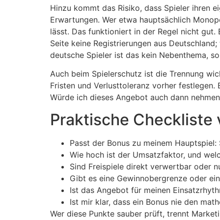
Hinzu kommt das Risiko, dass Spieler ihren e
Erwartungen. Wer etwa hauptsächlich Monopoly
lässt. Das funktioniert in der Regel nicht gut
Seite keine Registrierungen aus Deutschland;
deutsche Spieler ist das kein Nebenthema, so
Auch beim Spielerschutz ist die Trennung wich
Fristen und Verlusttoleranz vorher festlegen. 
Würde ich dieses Angebot auch dann nehmen, 
Praktische Checkliste
Passt der Bonus zu meinem Hauptspiel: S
Wie hoch ist der Umsatzfaktor, und welc
Sind Freispiele direkt verwertbar oder n
Gibt es eine Gewinnobergrenze oder ei
Ist das Angebot für meinen Einsatzrhythm
Ist mir klar, dass ein Bonus nie den mat
Wer diese Punkte sauber prüft, trennt Marke