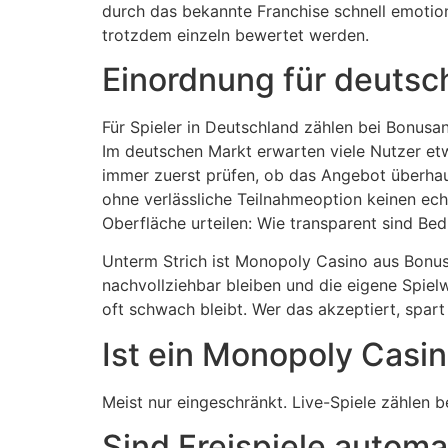
durch das bekannte Franchise schnell emotiona
trotzdem einzeln bewertet werden.
Einordnung für deutsc
Für Spieler in Deutschland zählen bei Bonusa
Im deutschen Markt erwarten viele Nutzer e
immer zuerst prüfen, ob das Angebot überhaupt
ohne verlässliche Teilnahmeoption keinen echt
Oberfläche urteilen: Wie transparent sind Bedi
Unterm Strich ist Monopoly Casino aus Bonuss
nachvollziehbar bleiben und die eigene Spielw
oft schwach bleibt. Wer das akzeptiert, spar
Ist ein Monopoly Casin
Meist nur eingeschränkt. Live-Spiele zählen b
Sind Freispiele automa