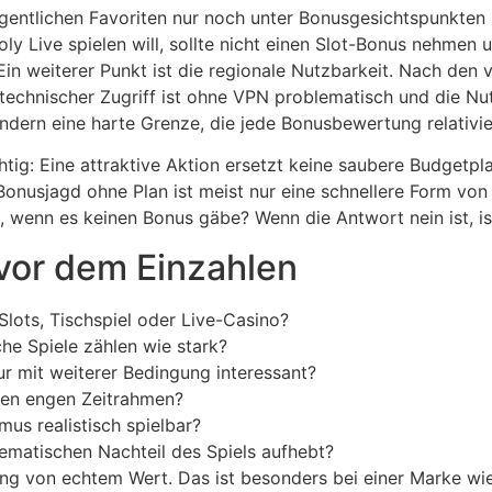
igentlichen Favoriten nur noch unter Bonusgesichtspunkten 
 Live spielen will, sollte nicht einen Slot-Bonus nehmen u
. Ein weiterer Punkt ist die regionale Nutzbarkeit. Nach den 
 technischer Zugriff ist ohne VPN problematisch und die N
ndern eine harte Grenze, die jede Bonusbewertung relativie
tig: Eine attraktive Aktion ersetzt keine saubere Budgetplan
Bonusjagd ohne Plan ist meist nur eine schnellere Form von 
wenn es keinen Bonus gäbe? Wenn die Antwort nein ist, is
 vor dem Einzahlen
lots, Tischspiel oder Live-Casino?
he Spiele zählen wie stark?
ur mit weiterer Bedingung interessant?
nen engen Zeitrahmen?
us realistisch spielbar?
hematischen Nachteil des Spiels aufhebt?
ting von echtem Wert. Das ist besonders bei einer Marke w