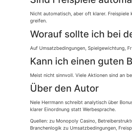
Nicht automatisch, aber oft klarer. Freispie
greifen.
Worauf sollte ich bei
Auf Umsatzbedingungen, Spielgewichtung, Fri
Kann ich einen guten B
Meist nicht sinnvoll. Viele Aktionen sind an
Über den Autor
Nele Herrmann schreibt analytisch über Bonus
klarer Einordnung statt Werbesprache.
Quellen: zu Monopoly Casino, Betreiberstrukt
Branchenlogik zu Umsatzbedingungen, Freisp