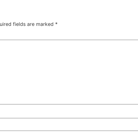
uired fields are marked
*