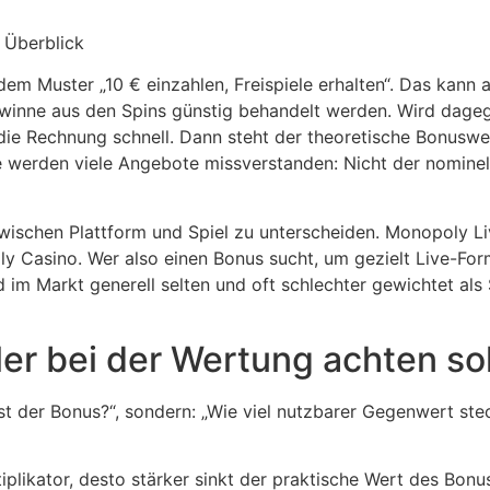
dem Muster „10 € einzahlen, Freispiele erhalten“. Das kann a
Gewinne aus den Spins günstig behandelt werden. Wird dag
die Rechnung schnell. Dann steht der theoretische Bonuswe
e werden viele Angebote missverstanden: Nicht der nominell
ischen Plattform und Spiel zu unterscheiden. Monopoly Liv
 Casino. Wer also einen Bonus sucht, um gezielt Live-Form
 im Markt generell selten und oft schlechter gewichtet als 
er bei der Wertung achten sol
ist der Bonus?“, sondern: „Wie viel nutzbarer Gegenwert stec
plikator, desto stärker sinkt der praktische Wert des Bonu