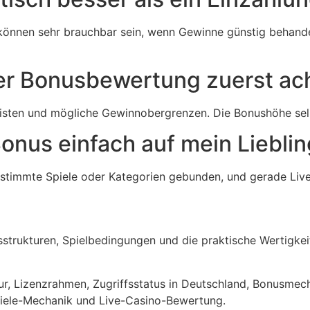
le können sehr brauchbar sein, wenn Gewinne günstig behan
 der Bonusbewertung zuerst ac
sten und mögliche Gewinnobergrenzen. Die Bonushöhe selbs
onus einfach auf mein Lieblin
 bestimmte Spiele oder Kategorien gebunden, und gerade Live
strukturen, Spielbedingungen und die praktische Wertigkei
ur, Lizenzrahmen, Zugriffsstatus in Deutschland, Bonusmec
iele-Mechanik und Live-Casino-Bewertung.