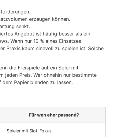
nforderungen.
insatzvolumen erzeugen können.
artung senkt.
iertes Angebot ist häufig besser als ein
ows. Wenn nur 10 % eines Einsatzes
r Praxis kaum sinnvoll zu spielen ist. Solche
n die Freispiele auf ein Spiel mit
l um jeden Preis. Wer ohnehin nur bestimmte
auf dem Papier blenden zu lassen.
Für wen eher passend?
Spieler mit Slot-Fokus