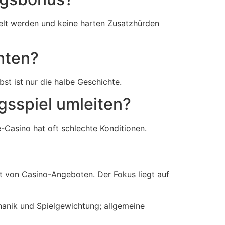
delt werden und keine harten Zusatzhürden
hten?
t ist nur die halbe Geschichte.
gsspiel umleiten?
-Casino hat oft schlechte Konditionen.
t von Casino-Angeboten. Der Fokus liegt auf
hanik und Spielgewichtung; allgemeine