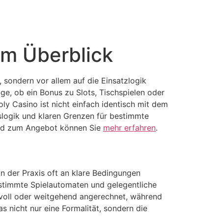
im Überblick
 sondern vor allem auf die Einsatzlogik
ge, ob ein Bonus zu Slots, Tischspielen oder
ly Casino ist nicht einfach identisch mit dem
slogik und klaren Grenzen für bestimmte
 und zum Angebot können Sie
mehr erfahren
.
in der Praxis oft an klare Bedingungen
estimmte Spielautomaten und gelegentliche
 voll oder weitgehend angerechnet, während
s nicht nur eine Formalität, sondern die