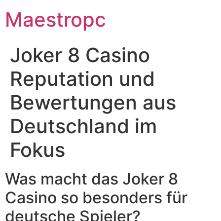
Skip
Maestropc
to
content
Joker 8 Casino
Reputation und
Bewertungen aus
Deutschland im
Fokus
Was macht das Joker 8
Casino so besonders für
deutsche Spieler?