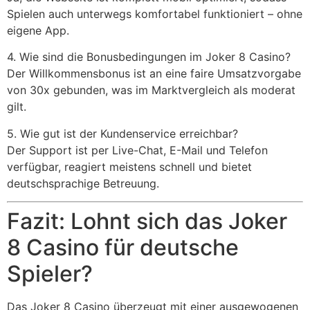
Spielen auch unterwegs komfortabel funktioniert – ohne
eigene App.
4. Wie sind die Bonusbedingungen im Joker 8 Casino?
Der Willkommensbonus ist an eine faire Umsatzvorgabe
von 30x gebunden, was im Marktvergleich als moderat
gilt.
5. Wie gut ist der Kundenservice erreichbar?
Der Support ist per Live-Chat, E-Mail und Telefon
verfügbar, reagiert meistens schnell und bietet
deutschsprachige Betreuung.
Fazit: Lohnt sich das Joker
8 Casino für deutsche
Spieler?
Das Joker 8 Casino überzeugt mit einer ausgewogenen