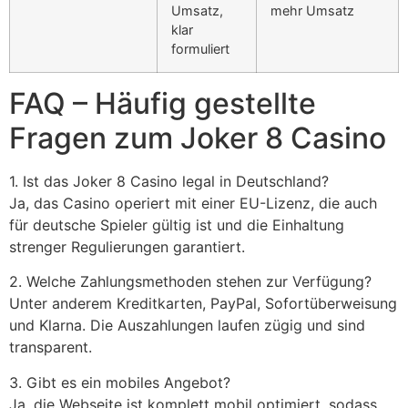
Umsatz,
mehr Umsatz
klar
formuliert
FAQ – Häufig gestellte
Fragen zum Joker 8 Casino
1. Ist das Joker 8 Casino legal in Deutschland?
Ja, das Casino operiert mit einer EU-Lizenz, die auch
für deutsche Spieler gültig ist und die Einhaltung
strenger Regulierungen garantiert.
2. Welche Zahlungsmethoden stehen zur Verfügung?
Unter anderem Kreditkarten, PayPal, Sofortüberweisung
und Klarna. Die Auszahlungen laufen zügig und sind
transparent.
3. Gibt es ein mobiles Angebot?
Ja, die Webseite ist komplett mobil optimiert, sodass