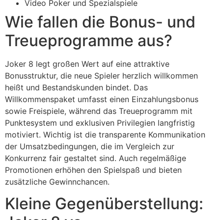
Video Poker und Spezialspiele
Wie fallen die Bonus- und
Treueprogramme aus?
Joker 8 legt großen Wert auf eine attraktive
Bonusstruktur, die neue Spieler herzlich willkommen
heißt und Bestandskunden bindet. Das
Willkommenspaket umfasst einen Einzahlungsbonus
sowie Freispiele, während das Treueprogramm mit
Punktesystem und exklusiven Privilegien langfristig
motiviert. Wichtig ist die transparente Kommunikation
der Umsatzbedingungen, die im Vergleich zur
Konkurrenz fair gestaltet sind. Auch regelmäßige
Promotionen erhöhen den Spielspaß und bieten
zusätzliche Gewinnchancen.
Kleine Gegenüberstellung: