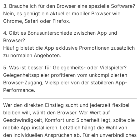
3. Brauche ich für den Browser eine spezielle Software?
Nein, es genügt ein aktueller mobiler Browser wie
Chrome, Safari oder Firefox.
4. Gibt es Bonusunterschiede zwischen App und
Browser?
Häufig bietet die App exklusive Promotionen zusätzlich
zu normalen Angeboten.
5. Was ist besser für Gelegenheits- oder Vielspieler?
Gelegenheitsspieler profitieren vom unkomplizierten
Browser-Zugang, Vielspieler von der stabileren App-
Performance.
Wer den direkten Einstieg sucht und jederzeit flexibel
bleiben will, wählt den Browser. Wer Wert auf
Geschwindigkeit, Komfort und Sicherheit legt, sollte die
mobile App installieren. Letztlich hängt die Wahl von
den individuellen Ansprüchen ab. Für ein unverbindliches