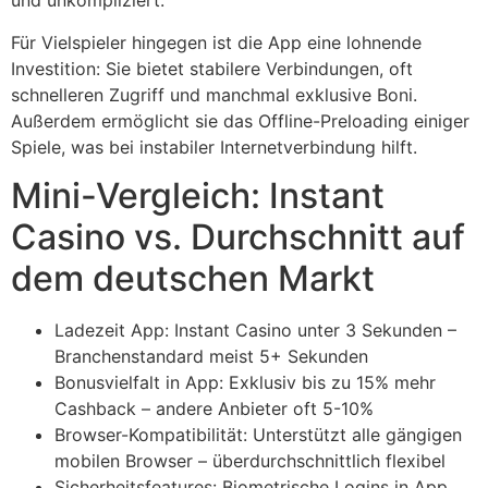
und unkompliziert.
Für Vielspieler hingegen ist die App eine lohnende
Investition: Sie bietet stabilere Verbindungen, oft
schnelleren Zugriff und manchmal exklusive Boni.
Außerdem ermöglicht sie das Offline-Preloading einiger
Spiele, was bei instabiler Internetverbindung hilft.
Mini-Vergleich: Instant
Casino vs. Durchschnitt auf
dem deutschen Markt
Ladezeit App: Instant Casino unter 3 Sekunden –
Branchenstandard meist 5+ Sekunden
Bonusvielfalt in App: Exklusiv bis zu 15% mehr
Cashback – andere Anbieter oft 5-10%
Browser-Kompatibilität: Unterstützt alle gängigen
mobilen Browser – überdurchschnittlich flexibel
Sicherheitsfeatures: Biometrische Logins in App