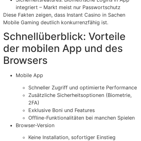
integriert – Markt meist nur Passwortschutz
Diese Fakten zeigen, dass Instant Casino in Sachen
Mobile Gaming deutlich konkurrenzfähig ist.
Schnellüberblick: Vorteile
der mobilen App und des
Browsers
Mobile App
Schneller Zugriff und optimierte Performance
Zusätzliche Sicherheitsoptionen (Biometrie,
2FA)
Exklusive Boni und Features
Offline-Funktionalitäten bei manchen Spielen
Browser-Version
Keine Installation, sofortiger Einstieg