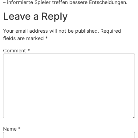
– informierte Spieler treffen bessere Entscheidungen.
Leave a Reply
Your email address will not be published.
Required
fields are marked
*
Comment
*
Name
*