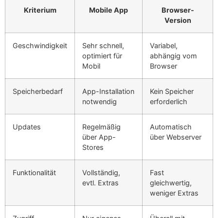
Kriterium
Mobile App
Browser-
Version
Geschwindigkeit
Sehr schnell,
Variabel,
optimiert für
abhängig vom
Mobil
Browser
Speicherbedarf
App-Installation
Kein Speicher
notwendig
erforderlich
Updates
Regelmäßig
Automatisch
über App-
über Webserver
Stores
Funktionalität
Vollständig,
Fast
evtl. Extras
gleichwertig,
weniger Extras