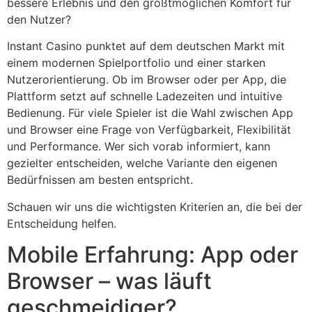
bessere Erlebnis und den größtmöglichen Komfort für
den Nutzer?
Instant Casino punktet auf dem deutschen Markt mit
einem modernen Spielportfolio und einer starken
Nutzerorientierung. Ob im Browser oder per App, die
Plattform setzt auf schnelle Ladezeiten und intuitive
Bedienung. Für viele Spieler ist die Wahl zwischen App
und Browser eine Frage von Verfügbarkeit, Flexibilität
und Performance. Wer sich vorab informiert, kann
gezielter entscheiden, welche Variante den eigenen
Bedürfnissen am besten entspricht.
Schauen wir uns die wichtigsten Kriterien an, die bei der
Entscheidung helfen.
Mobile Erfahrung: App oder
Browser – was läuft
geschmeidiger?