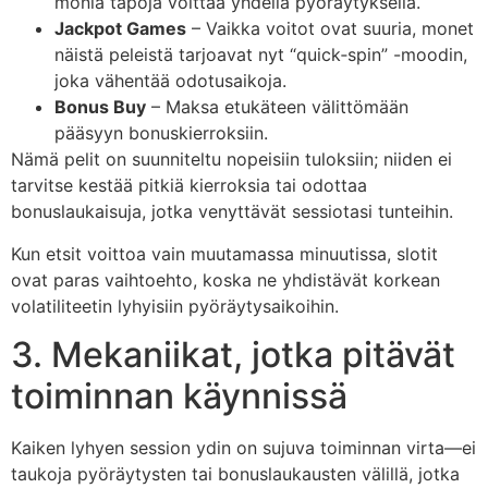
monia tapoja voittaa yhdellä pyöräytyksellä.
Jackpot Games
– Vaikka voitot ovat suuria, monet
näistä peleistä tarjoavat nyt “quick‑spin” -moodin,
joka vähentää odotusaikoja.
Bonus Buy
– Maksa etukäteen välittömään
pääsyyn bonuskierroksiin.
Nämä pelit on suunniteltu nopeisiin tuloksiin; niiden ei
tarvitse kestää pitkiä kierroksia tai odottaa
bonuslaukaisuja, jotka venyttävät sessiotasi tunteihin.
Kun etsit voittoa vain muutamassa minuutissa, slotit
ovat paras vaihtoehto, koska ne yhdistävät korkean
volatiliteetin lyhyisiin pyöräytysaikoihin.
3. Mekaniikat, jotka pitävät
toiminnan käynnissä
Kaiken lyhyen session ydin on sujuva toiminnan virta—ei
taukoja pyöräytysten tai bonuslaukausten välillä, jotka