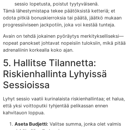
sessio lopetusta, poistut tyytyväisenä.
Tämä lähestymistapa tekee päätöksistä ketteriä; et
odota pitkiä bonuskierroksia tai päätä, jäätkö mukaan
progressiiviseen jackpotiin, joka voi kestää tunteja.
Avain on tehdä jokainen pyöräytys merkitykselliseksi—
nopeat panokset johtavat nopeisiin tuloksiin, mikä pitää
adrenaliinin korkealla koko ajan.
5. Hallitse Tilannetta:
Riskienhallinta Lyhyissä
Sessioissa
Lyhyt sessio vaatii kurinalaista riskienhallintaa; et halua,
että yksi voittoputki tyhjentää pelikassan ennen
kahvitauon loppua.
Aseta Budjetti:
Valitse summa, jonka olet valmis