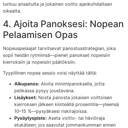
tuntuu ansaitulta ja jokainen voitto ajankohdaltaan
oikealta.
4. Ajoita Panoksesi: Nopean
Pelaamisen Opas
Nopeuspelaajat tarvitsevat panostusstrategian, joka
sopii heidän rytmiinsä—pienet panokset nopeisiin
kierroksiin ja nopeisiin päätöksiin.
Tyypillinen nopea sessio voisi näyttää tältä:
Alkupanos:
Aloita minimipanoksella, jotta
pelikassa pysyy joustavana.
Lisäykset:
Nosta panosta jokaisen voittoisen
kierroksen jälkeen kiinteällä prosentilla—yleensä
10–15 %—pysyäksesi riskirajoissa.
Pysäytyspiste:
Aseta voitto- tai häviöraja
etukäteen; jos saavutat jommankumman ennen