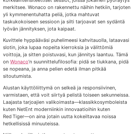
korkeaintensiteettiset sessiot, joissa jokainen pyöräytys
merkitsee. Wonaco on rakennettu näihin hetkiin, tarjoten
yli kymmenentuhatta peliä, jotka mahtuvat
taskukokoiseen sessioon ja silti tarjoavat sen sydäntä
lyövän jännityksen, jota kaipaat.
Kuvittele hyppääväsi puhelimeesi kahvitauolla, lataavasi
slotin, joka lupaa nopeita kierroksia ja välittömiä
voittoja, ja sitten poistuvasi, kun jännitys laantuu. Tämä
on
Wonaco
’n suunnittelufilosofia: pidä se tiukkana, pidä
se nopeana, ja anna pelien edetä ilman pitkää
sitoutumista.
Alustan käyttöliittymä on selkeä ja responsiivinen,
varmistaen, että voit siirtyä pelistä toiseen sekunneissa.
Laajasta tarjoajien valikoimasta—klassikkosymboleista
kuten NetEnt moderniinkin innovaatioihin kuten
Red Tiger—on aina jotain uutta kokeiltavaa noissa
hetkellisissä minuuteissa.