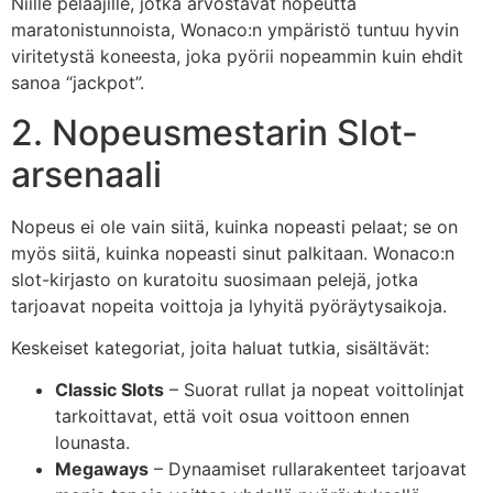
Niille pelaajille, jotka arvostavat nopeutta
maratonistunnoista, Wonaco:n ympäristö tuntuu hyvin
viritetystä koneesta, joka pyörii nopeammin kuin ehdit
sanoa “jackpot”.
2. Nopeusmestarin Slot-
arsenaali
Nopeus ei ole vain siitä, kuinka nopeasti pelaat; se on
myös siitä, kuinka nopeasti sinut palkitaan. Wonaco:n
slot-kirjasto on kuratoitu suosimaan pelejä, jotka
tarjoavat nopeita voittoja ja lyhyitä pyöräytysaikoja.
Keskeiset kategoriat, joita haluat tutkia, sisältävät:
Classic Slots
– Suorat rullat ja nopeat voittolinjat
tarkoittavat, että voit osua voittoon ennen
lounasta.
Megaways
– Dynaamiset rullarakenteet tarjoavat