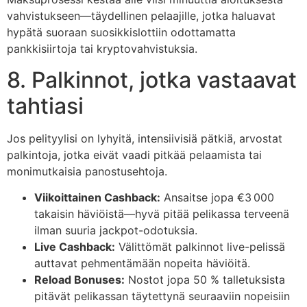
vahvistukseen—täydellinen pelaajille, jotka haluavat
hypätä suoraan suosikkislottiin odottamatta
pankkisiirtoja tai kryptovahvistuksia.
8. Palkinnot, jotka vastaavat
tahtiasi
Jos pelityylisi on lyhyitä, intensiivisiä pätkiä, arvostat
palkintoja, jotka eivät vaadi pitkää pelaamista tai
monimutkaisia panostusehtoja.
Viikoittainen Cashback:
Ansaitse jopa €3 000
takaisin häviöistä—hyvä pitää pelikassa terveenä
ilman suuria jackpot-odotuksia.
Live Cashback:
Välittömät palkinnot live-pelissä
auttavat pehmentämään nopeita häviöitä.
Reload Bonuses:
Nostot jopa 50 % talletuksista
pitävät pelikassan täytettynä seuraaviin nopeisiin