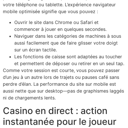
votre téléphone ou tablette. L’expérience navigateur
mobile optimisée signifie que vous pouvez :
Ouvrir le site dans Chrome ou Safari et
commencer à jouer en quelques secondes.
Naviguer dans les catégories de machines à sous
aussi facilement que de faire glisser votre doigt
sur un écran tactile.
Les fonctions de caisse sont adaptées au toucher
et permettent de déposer ou retirer en un seul tap.
Comme votre session est courte, vous pouvez passer
d’un jeu à un autre lors de trajets ou pauses café sans
perdre d’élan. La performance du site sur mobile est
aussi nette que sur desktop—pas de graphismes laggés
ni de chargements lents.
Casino en direct : action
instantanée pour le joueur