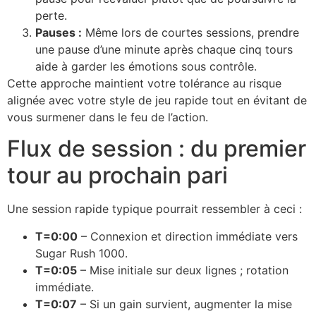
perte.
Pauses :
Même lors de courtes sessions, prendre
une pause d’une minute après chaque cinq tours
aide à garder les émotions sous contrôle.
Cette approche maintient votre tolérance au risque
alignée avec votre style de jeu rapide tout en évitant de
vous surmener dans le feu de l’action.
Flux de session : du premier
tour au prochain pari
Une session rapide typique pourrait ressembler à ceci :
T=0:00
– Connexion et direction immédiate vers
Sugar Rush 1000.
T=0:05
– Mise initiale sur deux lignes ; rotation
immédiate.
T=0:07
– Si un gain survient, augmenter la mise