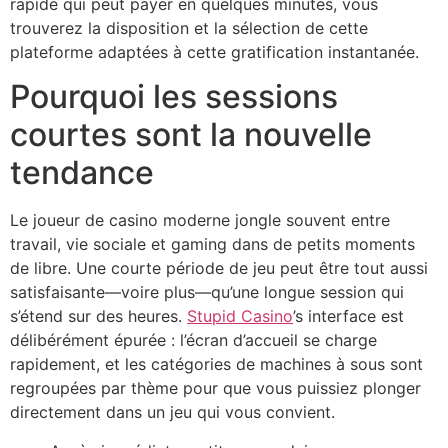
rapide qui peut payer en quelques minutes, vous
trouverez la disposition et la sélection de cette
plateforme adaptées à cette gratification instantanée.
Pourquoi les sessions
courtes sont la nouvelle
tendance
Le joueur de casino moderne jongle souvent entre
travail, vie sociale et gaming dans de petits moments
de libre. Une courte période de jeu peut être tout aussi
satisfaisante—voire plus—qu’une longue session qui
s’étend sur des heures.
Stupid Casino
’s interface est
délibérément épurée : l’écran d’accueil se charge
rapidement, et les catégories de machines à sous sont
regroupées par thème pour que vous puissiez plonger
directement dans un jeu qui vous convient.