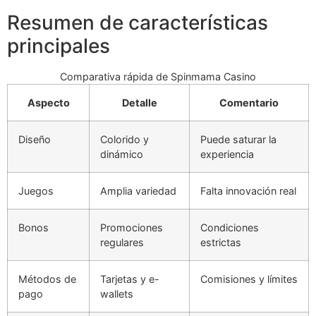
Resumen de características
principales
Comparativa rápida de Spinmama Casino
Aspecto
Detalle
Comentario
Diseño
Colorido y
Puede saturar la
dinámico
experiencia
Juegos
Amplia variedad
Falta innovación real
Bonos
Promociones
Condiciones
regulares
estrictas
Métodos de
Tarjetas y e-
Comisiones y límites
pago
wallets