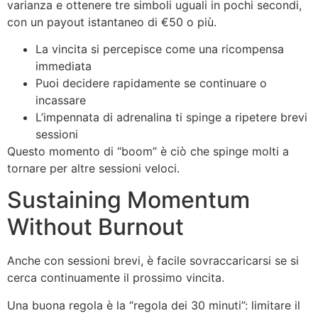
varianza e ottenere tre simboli uguali in pochi secondi,
con un payout istantaneo di €50 o più.
La vincita si percepisce come una ricompensa
immediata
Puoi decidere rapidamente se continuare o
incassare
L’impennata di adrenalina ti spinge a ripetere brevi
sessioni
Questo momento di “boom” è ciò che spinge molti a
tornare per altre sessioni veloci.
Sustaining Momentum
Without Burnout
Anche con sessioni brevi, è facile sovraccaricarsi se si
cerca continuamente il prossimo vincita.
Una buona regola è la “regola dei 30 minuti”: limitare il