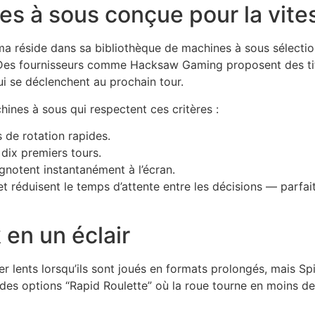
es à sous conçue pour la vite
ma réside dans sa bibliothèque de machines à sous sélecti
on. Des fournisseurs comme Hacksaw Gaming proposent des t
ui se déclenchent au prochain tour.
hines à sous qui respectent ces critères :
 de rotation rapides.
dix premiers tours.
ignotent instantanément à l’écran.
 et réduisent le temps d’attente entre les décisions — parfa
 en un éclair
ler lents lorsqu’ils sont joués en formats prolongés, mais 
 des options “Rapid Roulette” où la roue tourne en moins 