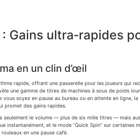
 Gains ultra‑rapides po
ma en un clin d’œil
hme rapide, offrant une passerelle pour les joueurs qui re
révèle une gamme de titres de machines à sous de poids lo
e vous soyez en pause au bureau ou en attente en ligne, la
i promet des gains rapides.
s seulement le volume — plus de six mille titres — mais aus
ue instantanément, et le mode “Quick Spin” sur certaines ma
s rouleaux en une pause café.