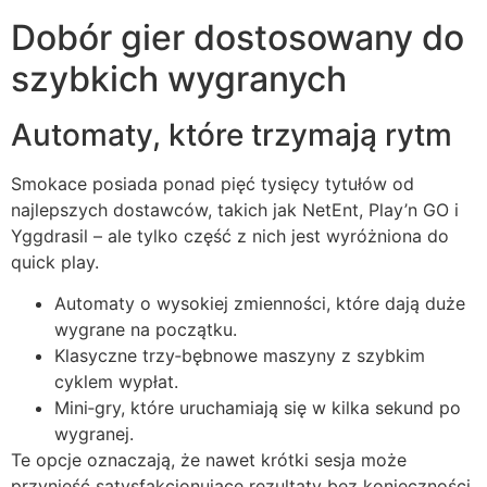
Dobór gier dostosowany do
szybkich wygranych
Automaty, które trzymają rytm
Smokace posiada ponad pięć tysięcy tytułów od
najlepszych dostawców, takich jak NetEnt, Play’n GO i
Yggdrasil – ale tylko część z nich jest wyróżniona do
quick play.
Automaty o wysokiej zmienności, które dają duże
wygrane na początku.
Klasyczne trzy‑bębnowe maszyny z szybkim
cyklem wypłat.
Mini‑gry, które uruchamiają się w kilka sekund po
wygranej.
Te opcje oznaczają, że nawet krótki sesja może
przynieść satysfakcjonujące rezultaty bez konieczności