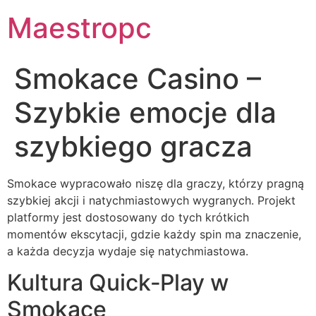
Skip
Maestropc
to
content
Smokace Casino –
Szybkie emocje dla
szybkiego gracza
Smokace wypracowało niszę dla graczy, którzy pragną
szybkiej akcji i natychmiastowych wygranych. Projekt
platformy jest dostosowany do tych krótkich
momentów ekscytacji, gdzie każdy spin ma znaczenie,
a każda decyzja wydaje się natychmiastowa.
Kultura Quick‑Play w
Smokace