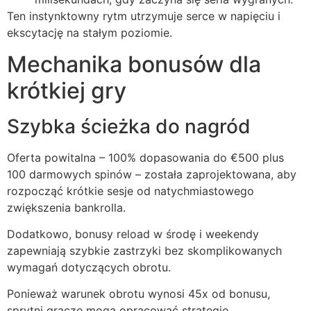
Ten instynktowny rytm utrzymuje serce w napięciu i
ekscytację na stałym poziomie.
Mechanika bonusów dla
krótkiej gry
Szybka ścieżka do nagród
Oferta powitalna – 100% dopasowania do €500 plus
100 darmowych spinów – została zaprojektowana, aby
rozpocząć krótkie sesje od natychmiastowego
zwiększenia bankrolla.
Dodatkowo, bonusy reload w środę i weekendy
zapewniają szybkie zastrzyki bez skomplikowanych
wymagań dotyczących obrotu.
Ponieważ warunek obrotu wynosi 45x od bonusu,
sprytni gracze mogą opracować strategię