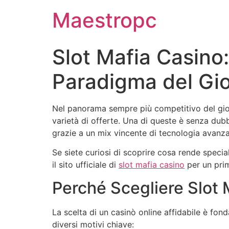
Skip
Maestropc
to
content
Slot Mafia Casino
Paradigma del Gi
Nel panorama sempre più competitivo del gioc
varietà di offerte. Una di queste è senza dubb
grazie a un mix vincente di tecnologia avanza
Se siete curiosi di scoprire cosa rende special
il sito ufficiale di
slot mafia casino
per un prim
Perché Scegliere Slot 
La scelta di un casinò online affidabile è fon
diversi motivi chiave: