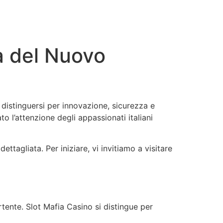
a del Nuovo
istinguersi per innovazione, sicurezza e
 l’attenzione degli appassionati italiani
ttagliata. Per iniziare, vi invitiamo a visitare
rtente. Slot Mafia Casino si distingue per