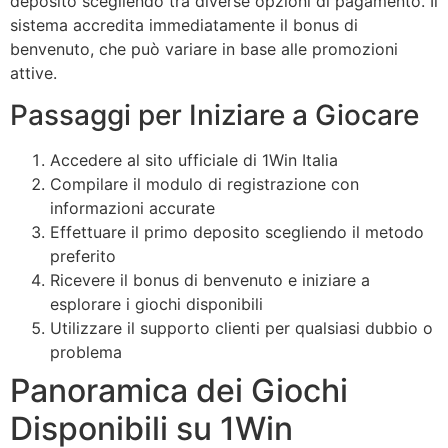
deposito scegliendo tra diverse opzioni di pagamento. Il
sistema accredita immediatamente il bonus di
benvenuto, che può variare in base alle promozioni
attive.
Passaggi per Iniziare a Giocare
Accedere al sito ufficiale di 1Win Italia
Compilare il modulo di registrazione con
informazioni accurate
Effettuare il primo deposito scegliendo il metodo
preferito
Ricevere il bonus di benvenuto e iniziare a
esplorare i giochi disponibili
Utilizzare il supporto clienti per qualsiasi dubbio o
problema
Panoramica dei Giochi
Disponibili su 1Win