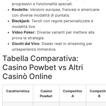
progressivi e funzionalità speciali.
Roulette:
Versioni europee, francesi e americane
con diverse modalità di puntata.
Blackjack:
Tavoli con regole personalizzate e
modalità live.
Video Poker:
Diverse varianti per mettere alla
prova la strategia.
Giochi dal Vivo:
Dealer reali in streaming per
un’esperienza immersiva.
Tabella Comparativa:
Casino Powbet vs Altri
Casinò Online
Caratteristica
Casino
Competitor
Competit
Powbet
A
B