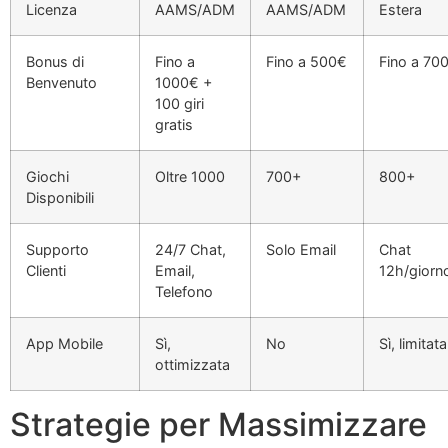
Licenza
AAMS/ADM
AAMS/ADM
Estera
Bonus di
Fino a
Fino a 500€
Fino a 70
Benvenuto
1000€ +
100 giri
gratis
Giochi
Oltre 1000
700+
800+
Disponibili
Supporto
24/7 Chat,
Solo Email
Chat
Clienti
Email,
12h/giorn
Telefono
App Mobile
Sì,
No
Sì, limitata
ottimizzata
Strategie per Massimizzare