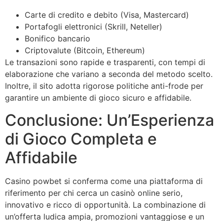
Carte di credito e debito (Visa, Mastercard)
Portafogli elettronici (Skrill, Neteller)
Bonifico bancario
Criptovalute (Bitcoin, Ethereum)
Le transazioni sono rapide e trasparenti, con tempi di
elaborazione che variano a seconda del metodo scelto.
Inoltre, il sito adotta rigorose politiche anti-frode per
garantire un ambiente di gioco sicuro e affidabile.
Conclusione: Un’Esperienza
di Gioco Completa e
Affidabile
Casino powbet si conferma come una piattaforma di
riferimento per chi cerca un casinò online serio,
innovativo e ricco di opportunità. La combinazione di
un’offerta ludica ampia, promozioni vantaggiose e un