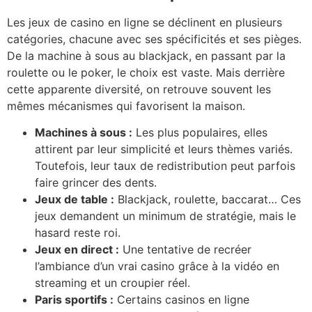
Les jeux de casino en ligne se déclinent en plusieurs
catégories, chacune avec ses spécificités et ses pièges.
De la machine à sous au blackjack, en passant par la
roulette ou le poker, le choix est vaste. Mais derrière
cette apparente diversité, on retrouve souvent les
mêmes mécanismes qui favorisent la maison.
Machines à sous :
Les plus populaires, elles
attirent par leur simplicité et leurs thèmes variés.
Toutefois, leur taux de redistribution peut parfois
faire grincer des dents.
Jeux de table :
Blackjack, roulette, baccarat… Ces
jeux demandent un minimum de stratégie, mais le
hasard reste roi.
Jeux en direct :
Une tentative de recréer
l’ambiance d’un vrai casino grâce à la vidéo en
streaming et un croupier réel.
Paris sportifs :
Certains casinos en ligne