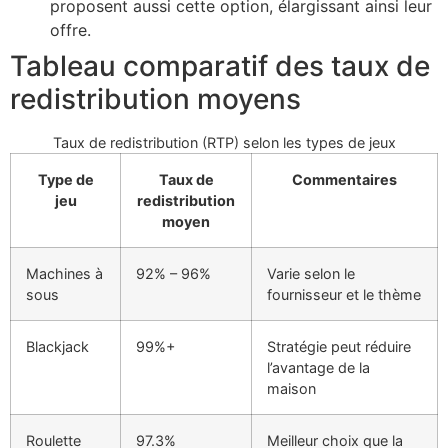
proposent aussi cette option, élargissant ainsi leur
offre.
Tableau comparatif des taux de
redistribution moyens
Taux de redistribution (RTP) selon les types de jeux
Type de
Taux de
Commentaires
jeu
redistribution
moyen
Machines à
92% – 96%
Varie selon le
sous
fournisseur et le thème
Blackjack
99%+
Stratégie peut réduire
l’avantage de la
maison
Roulette
97.3%
Meilleur choix que la