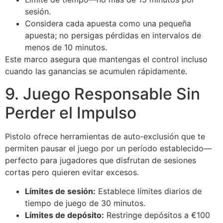
sesión.
Considera cada apuesta como una pequeña
apuesta; no persigas pérdidas en intervalos de
menos de 10 minutos.
Este marco asegura que mantengas el control incluso
cuando las ganancias se acumulen rápidamente.
9. Juego Responsable Sin
Perder el Impulso
Pistolo ofrece herramientas de auto‑exclusión que te
permiten pausar el juego por un período establecido—
perfecto para jugadores que disfrutan de sesiones
cortas pero quieren evitar excesos.
Límites de sesión:
Establece límites diarios de
tiempo de juego de 30 minutos.
Límites de depósito:
Restringe depósitos a €100