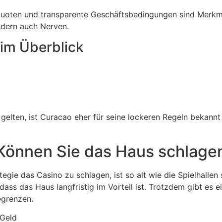
oten und transparente Geschäftsbedingungen sind Merkmale
ondern auch Nerven.
im Überblick
 gelten, ist Curacao eher für seine lockeren Regeln bekann
 Können Sie das Haus schlage
egie das Casino zu schlagen, ist so alt wie die Spielhallen se
dass das Haus langfristig im Vorteil ist. Trotzdem gibt es 
egrenzen.
 Geld