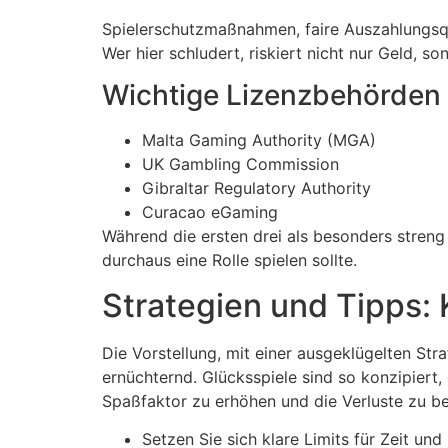
Spielerschutzmaßnahmen, faire Auszahlungsqu
Wer hier schludert, riskiert nicht nur Geld, s
Wichtige Lizenzbehörden 
Malta Gaming Authority (MGA)
UK Gambling Commission
Gibraltar Regulatory Authority
Curacao eGaming
Während die ersten drei als besonders streng
durchaus eine Rolle spielen sollte.
Strategien und Tipps:
Die Vorstellung, mit einer ausgeklügelten Strat
ernüchternd. Glücksspiele sind so konzipiert, 
Spaßfaktor zu erhöhen und die Verluste zu b
Setzen Sie sich klare Limits für Zeit und