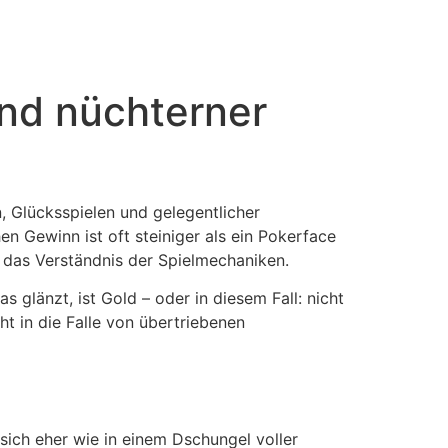
und nüchterner
, Glücksspielen und gelegentlicher
n Gewinn ist oft steiniger als ein Pokerface
d das Verständnis der Spielmechaniken.
as glänzt, ist Gold – oder in diesem Fall: nicht
ht in die Falle von übertriebenen
sich eher wie in einem Dschungel voller