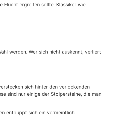
Flucht ergreifen sollte. Klassiker wie
ahl werden. Wer sich nicht auskennt, verliert
erstecken sich hinter den verlockenden
 sind nur einige der Stolpersteine, die man
en entpuppt sich ein vermeintlich