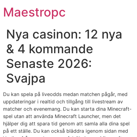
Skip
Maestropc
to
content
Nya casinon: 12 nya
& 4 kommande
Senaste 2026:
Svajpa
Du kan spela på liveodds medan matchen pågår, med
uppdateringar i realtid och tillgång till livestream av
matcher och evenemang. Du kan starta dina Minecraft-
spel utan att använda Minecraft Launcher, men det
hjälper dig att spara tid genom att samla alla dina spel
på ett ställe. Du kan också bläddra igenom sidan med