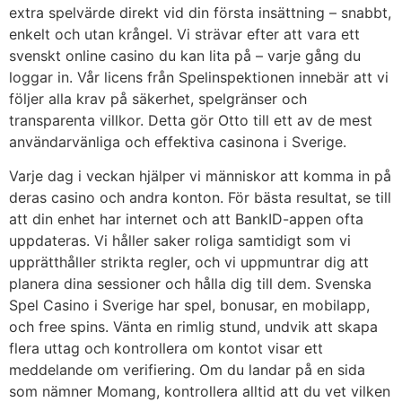
extra spelvärde direkt vid din första insättning – snabbt,
enkelt och utan krångel. Vi strävar efter att vara ett
svenskt online casino du kan lita på – varje gång du
loggar in. Vår licens från Spelinspektionen innebär att vi
följer alla krav på säkerhet, spelgränser och
transparenta villkor. Detta gör Otto till ett av de mest
användarvänliga och effektiva casinona i Sverige.
Varje dag i veckan hjälper vi människor att komma in på
deras casino och andra konton. För bästa resultat, se till
att din enhet har internet och att BankID-appen ofta
uppdateras. Vi håller saker roliga samtidigt som vi
upprätthåller strikta regler, och vi uppmuntrar dig att
planera dina sessioner och hålla dig till dem. Svenska
Spel Casino i Sverige har spel, bonusar, en mobilapp,
och free spins. Vänta en rimlig stund, undvik att skapa
flera uttag och kontrollera om kontot visar ett
meddelande om verifiering. Om du landar på en sida
som nämner Momang, kontrollera alltid att du vet vilken