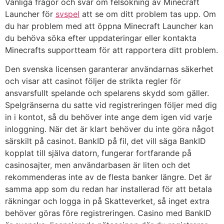
Vanliga frågor och svar om felsökning av Minecraft
Launcher för
svspel
att se om ditt problem tas upp. Om
du har problem med att öppna Minecraft Launcher kan
du behöva söka efter uppdateringar eller kontakta
Minecrafts supportteam för att rapportera ditt problem.
Den svenska licensen garanterar användarnas säkerhet
och visar att casinot följer de strikta regler för
ansvarsfullt spelande och spelarens skydd som gäller.
Spelgränserna du satte vid registreringen följer med dig
in i kontot, så du behöver inte ange dem igen vid varje
inloggning. När det är klart behöver du inte göra något
särskilt på casinot. BankID på fil, det vill säga BankID
kopplat till själva datorn, fungerar fortfarande på
casinosajter, men användarbasen är liten och det
rekommenderas inte av de flesta banker längre. Det är
samma app som du redan har installerad för att betala
räkningar och logga in på Skatteverket, så inget extra
behöver göras före registreringen. Casino med BankID