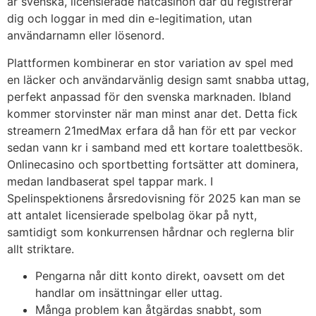
är svenska, licensierade nätcasinon där du registrerar
dig och loggar in med din e-legitimation, utan
användarnamn eller lösenord.
Plattformen kombinerar en stor variation av spel med
en läcker och användarvänlig design samt snabba uttag,
perfekt anpassad för den svenska marknaden. Ibland
kommer storvinster när man minst anar det. Detta fick
streamern 21medMax erfara då han för ett par veckor
sedan vann kr i samband med ett kortare toalettbesök.
Onlinecasino och sportbetting fortsätter att dominera,
medan landbaserat spel tappar mark. I
Spelinspektionens årsredovisning för 2025 kan man se
att antalet licensierade spelbolag ökar på nytt,
samtidigt som konkurrensen hårdnar och reglerna blir
allt striktare.
Pengarna når ditt konto direkt, oavsett om det
handlar om insättningar eller uttag.
Många problem kan åtgärdas snabbt, som