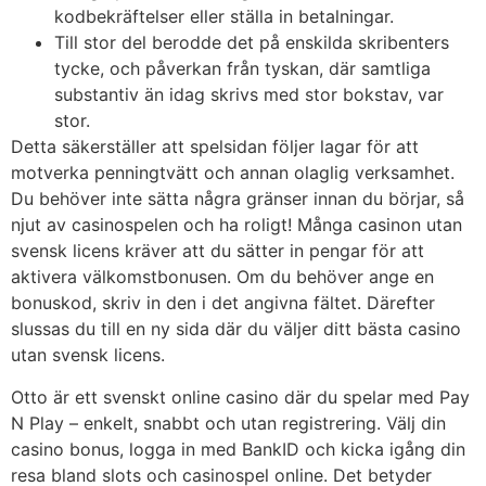
kodbekräftelser eller ställa in betalningar.
Till stor del berodde det på enskilda skribenters
tycke, och påverkan från tyskan, där samtliga
substantiv än idag skrivs med stor bokstav, var
stor.
Detta säkerställer att spelsidan följer lagar för att
motverka penningtvätt och annan olaglig verksamhet.
Du behöver inte sätta några gränser innan du börjar, så
njut av casinospelen och ha roligt! Många casinon utan
svensk licens kräver att du sätter in pengar för att
aktivera välkomstbonusen. Om du behöver ange en
bonuskod, skriv in den i det angivna fältet. Därefter
slussas du till en ny sida där du väljer ditt bästa casino
utan svensk licens.
Otto är ett svenskt online casino där du spelar med Pay
N Play – enkelt, snabbt och utan registrering. Välj din
casino bonus, logga in med BankID och kicka igång din
resa bland slots och casinospel online. Det betyder