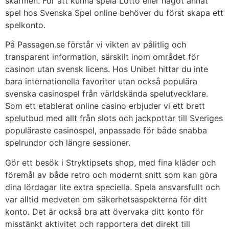
skärmen. För att kunna spela Lotto eller något annat
spel hos Svenska Spel online behöver du först skapa ett
spelkonto.
På Passagen.se förstår vi vikten av pålitlig och
transparent information, särskilt inom området för
casinon utan svensk licens. Hos Unibet hittar du inte
bara internationella favoriter utan också populära
svenska casinospel från världskända spelutvecklare.
Som ett etablerat online casino erbjuder vi ett brett
spelutbud med allt från slots och jackpottar till Sveriges
populäraste casinospel, anpassade för både snabba
spelrundor och längre sessioner.
Gör ett besök i Stryktipsets shop, med fina kläder och
föremål av både retro och modernt snitt som kan göra
dina lördagar lite extra speciella. Spela ansvarsfullt och
var alltid medveten om säkerhetsaspekterna för ditt
konto. Det är också bra att övervaka ditt konto för
misstänkt aktivitet och rapportera det direkt till