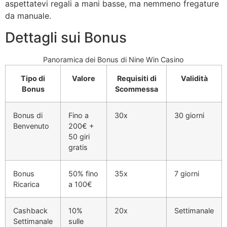
aspettatevi regali a mani basse, ma nemmeno fregature
da manuale.
Dettagli sui Bonus
Panoramica dei Bonus di Nine Win Casino
Tipo di
Valore
Requisiti di
Validità
Bonus
Scommessa
Bonus di
Fino a
30x
30 giorni
Benvenuto
200€ +
50 giri
gratis
Bonus
50% fino
35x
7 giorni
Ricarica
a 100€
Cashback
10%
20x
Settimanale
Settimanale
sulle