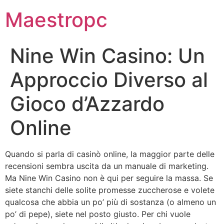
Skip
Maestropc
to
content
Nine Win Casino: Un
Approccio Diverso al
Gioco d’Azzardo
Online
Quando si parla di casinò online, la maggior parte delle
recensioni sembra uscita da un manuale di marketing.
Ma Nine Win Casino non è qui per seguire la massa. Se
siete stanchi delle solite promesse zuccherose e volete
qualcosa che abbia un po’ più di sostanza (o almeno un
po’ di pepe), siete nel posto giusto. Per chi vuole