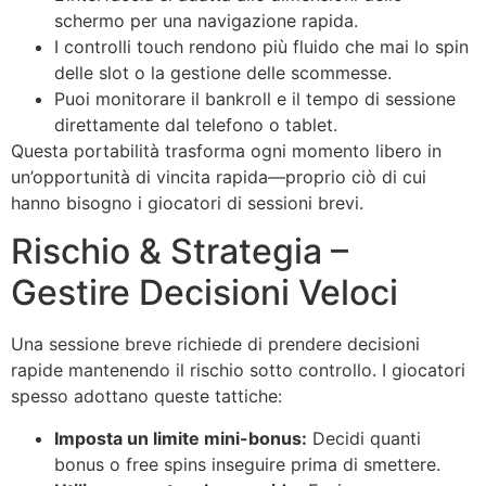
schermo per una navigazione rapida.
I controlli touch rendono più fluido che mai lo spin
delle slot o la gestione delle scommesse.
Puoi monitorare il bankroll e il tempo di sessione
direttamente dal telefono o tablet.
Questa portabilità trasforma ogni momento libero in
un’opportunità di vincita rapida—proprio ciò di cui
hanno bisogno i giocatori di sessioni brevi.
Rischio & Strategia –
Gestire Decisioni Veloci
Una sessione breve richiede di prendere decisioni
rapide mantenendo il rischio sotto controllo. I giocatori
spesso adottano queste tattiche:
Imposta un limite mini-bonus:
Decidi quanti
bonus o free spins inseguire prima di smettere.