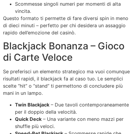
Scommesse singoli numeri per momenti di alta
vincita.
Questo formato ti permette di fare diversi spin in meno
di dieci minuti – perfetto per chi desidera un assaggio
rapido dell’emozione del casinò.
Blackjack Bonanza – Gioco
di Carte Veloce
Se preferisci un elemento strategico ma vuoi comunque
risultati rapidi, il blackjack fa al caso tuo. Le semplici
scelte “hit” o “stand” ti permettono di concludere più
mani in un lampo.
Twin Blackjack
– Due tavoli contemporaneamente
per il doppio della velocità.
Quick Deck
– Una variante con meno mazzi per
shuffle più veloci.
Speed‑Bet Blackjack
– Scommesse rapide che