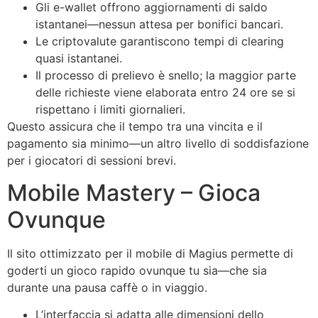
Gli e-wallet offrono aggiornamenti di saldo
istantanei—nessun attesa per bonifici bancari.
Le criptovalute garantiscono tempi di clearing
quasi istantanei.
Il processo di prelievo è snello; la maggior parte
delle richieste viene elaborata entro 24 ore se si
rispettano i limiti giornalieri.
Questo assicura che il tempo tra una vincita e il
pagamento sia minimo—un altro livello di soddisfazione
per i giocatori di sessioni brevi.
Mobile Mastery – Gioca
Ovunque
Il sito ottimizzato per il mobile di Magius permette di
goderti un gioco rapido ovunque tu sia—che sia
durante una pausa caffè o in viaggio.
L’interfaccia si adatta alle dimensioni dello