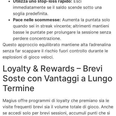
Utilizza uno stop-loss rapido:
Esci
immediatamente se il saldo scende sotto una
soglia predefinita.
Pace nelle scommesse:
Aumenta la puntata solo
quando sei in streak vincente; altrimenti mantieni
basse le puntate per prolungare la sessione senza
perdere concentrazione.
Questo approccio equilibrato mantiene alta l’adrenalina
senza far scappare il rischio fuori controllo durante le
esplosioni di gioco veloci.
Loyalty & Rewards – Brevi
Soste con Vantaggi a Lungo
Termine
Magius offre programmi di loyalty che premiano sia le
visite frequenti brevi sia il volume totale di gioco. Anche
se accedi solo per brevi sessioni, accumuli punti che si