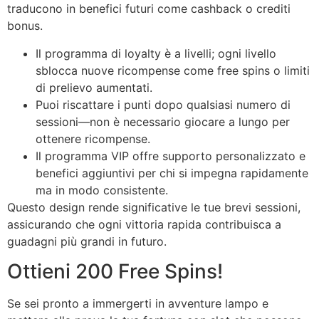
traducono in benefici futuri come cashback o crediti
bonus.
Il programma di loyalty è a livelli; ogni livello
sblocca nuove ricompense come free spins o limiti
di prelievo aumentati.
Puoi riscattare i punti dopo qualsiasi numero di
sessioni—non è necessario giocare a lungo per
ottenere ricompense.
Il programma VIP offre supporto personalizzato e
benefici aggiuntivi per chi si impegna rapidamente
ma in modo consistente.
Questo design rende significative le tue brevi sessioni,
assicurando che ogni vittoria rapida contribuisca a
guadagni più grandi in futuro.
Ottieni 200 Free Spins!
Se sei pronto a immergerti in avventure lampo e