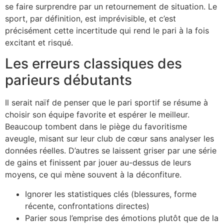
se faire surprendre par un retournement de situation. Le
sport, par définition, est imprévisible, et c’est
précisément cette incertitude qui rend le pari à la fois
excitant et risqué.
Les erreurs classiques des
parieurs débutants
Il serait naïf de penser que le pari sportif se résume à
choisir son équipe favorite et espérer le meilleur.
Beaucoup tombent dans le piège du favoritisme
aveugle, misant sur leur club de cœur sans analyser les
données réelles. D’autres se laissent griser par une série
de gains et finissent par jouer au-dessus de leurs
moyens, ce qui mène souvent à la déconfiture.
Ignorer les statistiques clés (blessures, forme
récente, confrontations directes)
Parier sous l’emprise des émotions plutôt que de la