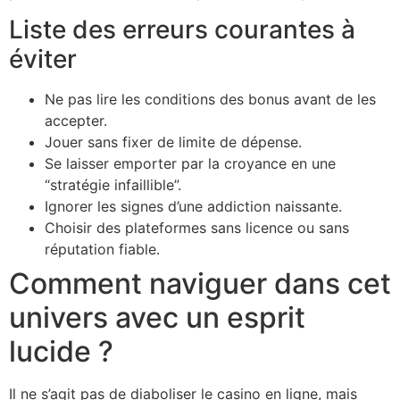
Liste des erreurs courantes à
éviter
Ne pas lire les conditions des bonus avant de les
accepter.
Jouer sans fixer de limite de dépense.
Se laisser emporter par la croyance en une
“stratégie infaillible”.
Ignorer les signes d’une addiction naissante.
Choisir des plateformes sans licence ou sans
réputation fiable.
Comment naviguer dans cet
univers avec un esprit
lucide ?
Il ne s’agit pas de diaboliser le casino en ligne, mais