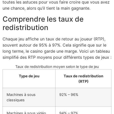
toutes les astuces pour vous faire croire que vous avez
une chance, alors qu’il tient la main gagnante.
Comprendre les taux de
redistribution
Chaque jeu affiche un taux de retour au joueur (RTP),
souvent autour de 95% à 97%. Cela signifie que sur le
long terme, le casino garde une marge. Voici un tableau
simplifié des RTP moyens pour différents types de jeux :
Taux de redistribution moyen selon le type de jeu
Type de jeu
Taux de redistribution
(RTP)
Machines à sous
92% – 96%
classiques
Machines à sous vidéo
94% – 97%