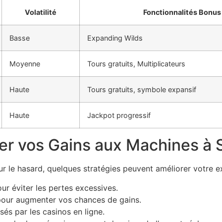
Volatilité
Fonctionnalités Bonus
Basse
Expanding Wilds
Moyenne
Tours gratuits, Multiplicateurs
Haute
Tours gratuits, symbole expansif
Haute
Jackpot progressif
er vos Gains aux Machines à 
r le hasard, quelques stratégies peuvent améliorer votre ex
ur éviter les pertes excessives.
pour augmenter vos chances de gains.
és par les casinos en ligne.