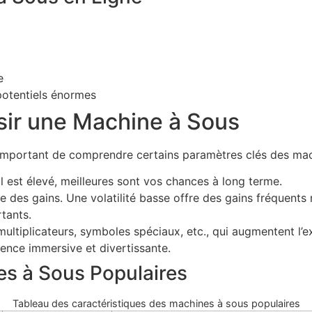
e
potentiels énormes
sir une Machine à Sous
 important de comprendre certains paramètres clés des mac
il est élevé, meilleures sont vos chances à long terme.
le des gains. Une volatilité basse offre des gains fréquents m
tants.
multiplicateurs, symboles spéciaux, etc., qui augmentent l’e
ence immersive et divertissante.
s à Sous Populaires
Tableau des caractéristiques des machines à sous populaires