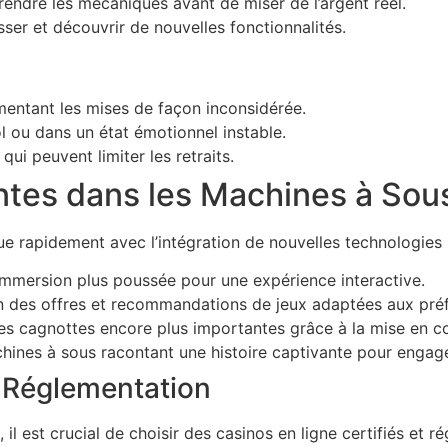
rendre les mécaniques avant de miser de l’argent réel.
ser et découvrir de nouvelles fonctionnalités.
entant les mises de façon inconsidérée.
ool ou dans un état émotionnel instable.
ui peuvent limiter les retraits.
tes dans les Machines à Sou
e rapidement avec l’intégration de nouvelles technologies 
mmersion plus poussée pour une expérience interactive.
n des offres et recommandations de jeux adaptées aux préf
s cagnottes encore plus importantes grâce à la mise en c
ines à sous racontant une histoire captivante pour engage
a Réglementation
il est crucial de choisir des casinos en ligne certifiés et r