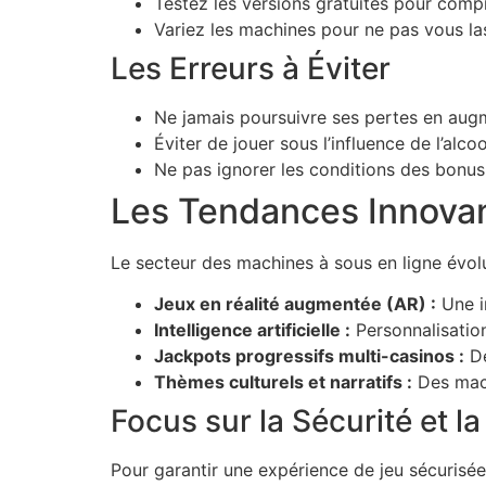
Testez les versions gratuites pour comp
Variez les machines pour ne pas vous las
Les Erreurs à Éviter
Ne jamais poursuivre ses pertes en augm
Éviter de jouer sous l’influence de l’alc
Ne pas ignorer les conditions des bonus q
Les Tendances Innovan
Le secteur des machines à sous en ligne évolu
Jeux en réalité augmentée (AR) :
Une i
Intelligence artificielle :
Personnalisatio
Jackpots progressifs multi-casinos :
De
Thèmes culturels et narratifs :
Des mach
Focus sur la Sécurité et l
Pour garantir une expérience de jeu sécurisée, 