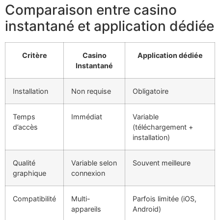
Comparaison entre casino
instantané et application dédiée
Critère
Casino
Application dédiée
Instantané
Installation
Non requise
Obligatoire
Temps
Immédiat
Variable
d’accès
(téléchargement +
installation)
Qualité
Variable selon
Souvent meilleure
graphique
connexion
Compatibilité
Multi-
Parfois limitée (iOS,
appareils
Android)