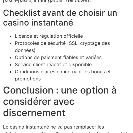
passe-passe, il faut garder l’œil ouvert.
Checklist avant de choisir un
casino instantané
Licence et régulation officielle
Protocoles de sécurité (SSL, cryptage des
données)
Options de paiement fiables et variées
Service client réactif et disponible
Conditions claires concernant les bonus et
promotions
Conclusion : une option à
considérer avec
discernement
Le casino instantané ne va pas remplacer les