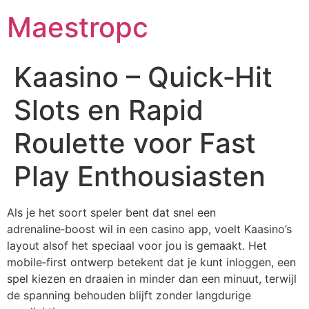
Skip
Maestropc
to
content
Kaasino – Quick‑Hit
Slots en Rapid
Roulette voor Fast
Play Enthousiasten
Als je het soort speler bent dat snel een
adrenaline‑boost wil in een casino app, voelt Kaasino’s
layout alsof het speciaal voor jou is gemaakt. Het
mobile‑first ontwerp betekent dat je kunt inloggen, een
spel kiezen en draaien in minder dan een minuut, terwijl
de spanning behouden blijft zonder langdurige