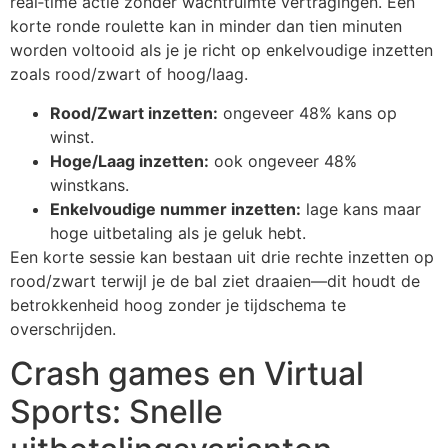
real‑time actie zonder wachtruimte vertragingen. Een
korte ronde roulette kan in minder dan tien minuten
worden voltooid als je je richt op enkelvoudige inzetten
zoals rood/zwart of hoog/laag.
Rood/Zwart inzetten:
ongeveer 48% kans op
winst.
Hoge/Laag inzetten:
ook ongeveer 48%
winstkans.
Enkelvoudige nummer inzetten:
lage kans maar
hoge uitbetaling als je geluk hebt.
Een korte sessie kan bestaan uit drie rechte inzetten op
rood/zwart terwijl je de bal ziet draaien—dit houdt de
betrokkenheid hoog zonder je tijdschema te
overschrijden.
Crash games en Virtual
Sports: Snelle