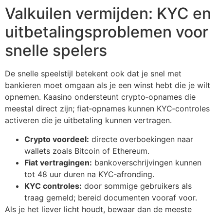
Valkuilen vermijden: KYC en
uitbetalingsproblemen voor
snelle spelers
De snelle speelstijl betekent ook dat je snel met
bankieren moet omgaan als je een winst hebt die je wilt
opnemen. Kaasino ondersteunt crypto‑opnames die
meestal direct zijn; fiat‑opnames kunnen KYC‑controles
activeren die je uitbetaling kunnen vertragen.
Crypto voordeel:
directe overboekingen naar
wallets zoals Bitcoin of Ethereum.
Fiat vertragingen:
bankoverschrijvingen kunnen
tot 48 uur duren na KYC‑afronding.
KYC controles:
door sommige gebruikers als
traag gemeld; bereid documenten vooraf voor.
Als je het liever licht houdt, bewaar dan de meeste