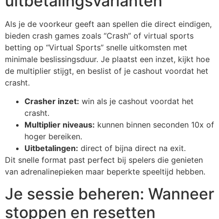
uitbetalingsvarianten
Als je de voorkeur geeft aan spellen die direct eindigen,
bieden crash games zoals “Crash” of virtual sports
betting op “Virtual Sports” snelle uitkomsten met
minimale beslissingsduur. Je plaatst een inzet, kijkt hoe
de multiplier stijgt, en beslist of je cashout voordat het
crasht.
Crasher inzet:
win als je cashout voordat het
crasht.
Multiplier niveaus:
kunnen binnen seconden 10x of
hoger bereiken.
Uitbetalingen:
direct of bijna direct na exit.
Dit snelle format past perfect bij spelers die genieten
van adrenalinepieken maar beperkte speeltijd hebben.
Je sessie beheren: Wanneer
stoppen en resetten