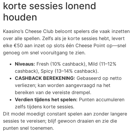
korte sessies lonend
houden
Kaasino’s Cheese Club beloont spelers die vaak inzetten
over alle spellen. Zelfs als je korte sessies hebt, levert
elke €50 aan inzet op slots één Cheese Point op—snel
genoeg om snel vooruitgang te zien.
Niveaus:
Fresh (10% cashback), Mild (11–12%
cashback), Spicy (13–14% cashback).
CASHBACK BEREKENING:
Gebaseerd op netto
verliezen; kan worden aangevraagd na het
bereiken van de vereiste drempel.
Verdien tijdens het spelen:
Punten accumuleren
zelfs tijdens korte sessies.
Dit model moedigt constant spelen aan zonder langere
sessies te vereisen; blijf gewoon draaien en zie die
punten snel toenemen.