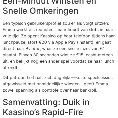
Eén‑Minuut Winsten en
Snelle Omkeringen
Een typisch gebruikersprofiel zou er als volgt uitzien:
Emma werkt als redacteur maar houdt van slots in haar
vrije tijd. Ze opent Kaasino op haar telefoon tijdens haar
lunchpauze, stort €20 via Apple Pay (instant), en gaat
direct naar
Aviator
, waar ze een snelle inzet van €1
plaatst. Binnen 30 seconden wint ze €15, casht meteen
uit, en bekijkt nog een ander spel voordat ze haar lunch
afrondt.
Dit patroon herhaalt zich dagelijks—korte speelsessies
afgewisseld met onmiddellijke winsten—geeft Emma
zowel spanning als controle over haar bankroll.
Samenvatting: Duik in
Kaasino’s Rapid‑Fire