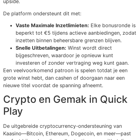
upside.
De platform ondersteunt dit met:
Vaste Maximale Inzetlimieten:
Elke bonusronde is
beperkt tot €5 tijdens actieve aanbiedingen, zodat
inzetten binnen beheersbare grenzen blijven.
Snelle Uitbetalingen:
Winst wordt direct
bijgeschreven, waardoor je opnieuw kunt
investeren of zonder vertraging weg kunt gaan.
Een veelvoorkomend patroon is spelen totdat je een
grote winst hebt, dan cashen of doorgaan naar een
nieuwe titel voordat de spanning afneemt.
Crypto en Gemak in Quick
Play
De uitgebreide cryptocurrency-ondersteuning van
Kaasino—Bitcoin, Ethereum, Dogecoin, en meer—past