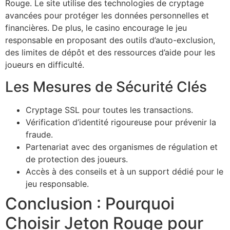
Rouge. Le site utilise des technologies de cryptage
avancées pour protéger les données personnelles et
financières. De plus, le casino encourage le jeu
responsable en proposant des outils d’auto-exclusion,
des limites de dépôt et des ressources d’aide pour les
joueurs en difficulté.
Les Mesures de Sécurité Clés
Cryptage SSL pour toutes les transactions.
Vérification d’identité rigoureuse pour prévenir la
fraude.
Partenariat avec des organismes de régulation et
de protection des joueurs.
Accès à des conseils et à un support dédié pour le
jeu responsable.
Conclusion : Pourquoi
Choisir Jeton Rouge pour