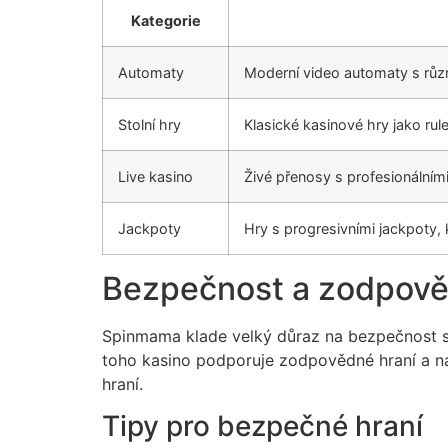
Kategorie
Automaty
Moderní video automaty s rů
Stolní hry
Klasické kasinové hry jako rul
Live kasino
Živé přenosy s profesionálními
Jackpoty
Hry s progresivními jackpoty,
Bezpečnost a zodpově
Spinmama klade velký důraz na bezpečnost sv
toho kasino podporuje zodpovědné hraní a na
hraní.
Tipy pro bezpečné hraní