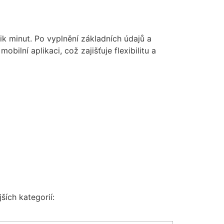
lik minut. Po vyplnění základních údajů a
obilní aplikaci, což zajišťuje flexibilitu a
ších kategorií: