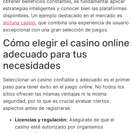
obtener beneficios constantes, es fundamental aplicar
estrategias inteligentes y conocer bien las plataformas
disponibles. Un ejemplo destacado en el mercado es
slotuna casino
, que combina una experiencia de usuario
excepcional con una gran selección de juegos.
Cómo elegir el casino online
adecuado para tus
necesidades
Seleccionar un casino confiable y adecuado es el primer
paso para tener éxito en el juego online. No todos los
sitios ofrecen las mismas ventajas ni la misma
seguridad, por lo que es crucial evaluar ciertos
aspectos antes de registrarse.
Licencias y regulación:
Asegúrate de que el
casino esté autorizado por organismos