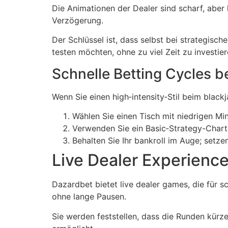
Die Animationen der Dealer sind scharf, aber 
Verzögerung.
Der Schlüssel ist, dass selbst bei strategisc
testen möchten, ohne zu viel Zeit zu investier
Schnelle Betting Cycles b
Wenn Sie einen high‑intensity‑Stil beim blac
Wählen Sie einen Tisch mit niedrigen Mi
Verwenden Sie ein Basic‑Strategy-Chart,
Behalten Sie Ihr bankroll im Auge; setze
Live Dealer Experience
Dazardbet bietet live dealer games, die für s
ohne lange Pausen.
Sie werden feststellen, dass die Runden kürze