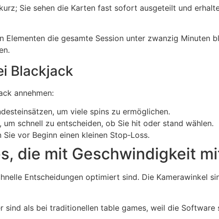
kurz; Sie sehen die Karten fast sofort ausgeteilt und erha
hen Elementen die gesamte Session unter zwanzig Minuten ble
en.
ei Blackjack
kjack annehmen:
ndesteinsätzen, um viele spins zu ermöglichen.
 um schnell zu entscheiden, ob Sie hit oder stand wählen.
n Sie vor Beginn einen kleinen Stop‑Loss.
s, die mit Geschwindigkeit mi
chnelle Entscheidungen optimiert sind. Die Kamerawinkel sin
r sind als bei traditionellen table games, weil die Software