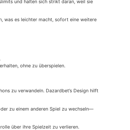
imits und halten sich strikt daran, weil sie
n, was es leichter macht, sofort eine weitere
.
rhalten, ohne zu überspielen.
hons zu verwandeln. Dazardbet’s Design hilft
 oder zu einem anderen Spiel zu wechseln—
le über ihre Spielzeit zu verlieren.