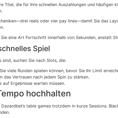
 Titel, die für ihre schnellen Auszahlungen und häufigen k
n.
chaniken—drei reels oder vier pay lines—damit Sie das Layo
n.
 Sie eine Art Fortschritt innerhalb von Sekunden, anstatt 
schnelles Spiel
 sind, suchen Sie nach Slots, die:
ie viele Runden spielen können, bevor Sie Ihr Limit erreich
m das Vertrauen nach jedem Spin zu stärken.
nge auf Ergebnisse warten müssen.
 Tempo hochhalten
n Dazardbet’s table games trotzdem in kurze Sessions. Blac
nden.