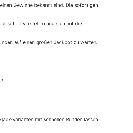
leinen Gewinne bekannt sind. Die sofortigen
ut sofort verstehen und sich auf die
Stunden auf einen großen Jackpot zu warten.
en.
kjack-Varianten mit schnellen Runden lassen