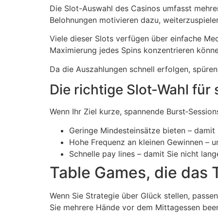
Die Slot-Auswahl des Casinos umfasst mehrere
Belohnungen motivieren dazu, weiterzuspiele
Viele dieser Slots verfügen über einfache Me
Maximierung jedes Spins konzentrieren könne
Da die Auszahlungen schnell erfolgen, spüren
Die richtige Slot-Wahl für 
Wenn Ihr Ziel kurze, spannende Burst‑Sessions
Geringe Mindesteinsätze bieten – damit S
Hohe Frequenz an kleinen Gewinnen – u
Schnelle pay lines – damit Sie nicht la
Table Games, die das
Wenn Sie Strategie über Glück stellen, passe
Sie mehrere Hände vor dem Mittagessen bee