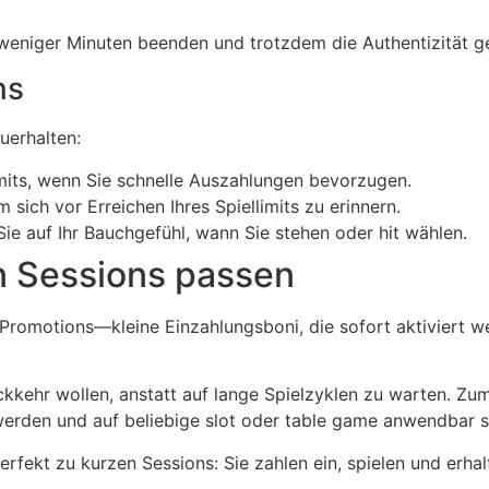
weniger Minuten beenden und trotzdem die Authentizität gen
ns
erhalten:
imits, wenn Sie schnelle Auszahlungen bevorzugen.
 sich vor Erreichen Ihres Spiellimits zu erinnern.
ie auf Ihr Bauchgefühl, wann Sie stehen oder hit wählen.
n Sessions passen
 Promotions—kleine Einzahlungsboni, die sofort aktiviert 
ückkehr wollen, anstatt auf lange Spielzyklen zu warten. Z
werden und auf beliebige slot oder table game anwendbar s
rfekt zu kurzen Sessions: Sie zahlen ein, spielen und erha