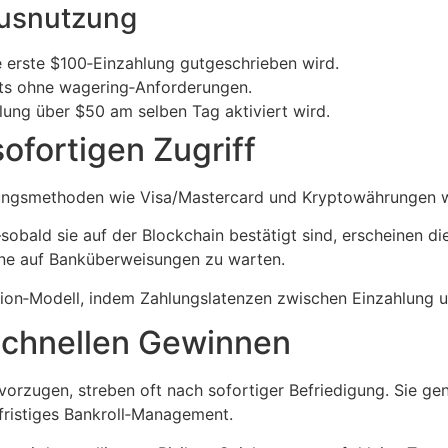
nusnutzung
e erste $100‑Einzahlung gutgeschrieben wird.
ots ohne wagering‑Anforderungen.
lung über $50 am selben Tag aktiviert wird.
ofortigen Zugriff
lungsmethoden wie Visa/Mastercard und Kryptowährungen w
obald sie auf der Blockchain bestätigt sind, erscheinen die
hne auf Banküberweisungen zu warten.
sion‑Modell, indem Zahlungslatenzen zwischen Einzahlung u
schnellen Gewinnen
evorzugen, streben oft nach sofortiger Befriedigung. Sie ge
ristiges Bankroll‑Management.