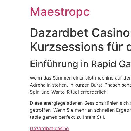
Skip
Maestropc
to
content
Dazardbet Casino
Kurzsessions für 
Einführung in Rapid G
Wenn das Summen einer slot machine auf den N
Adrenalin stehen. In kurzen Burst-Phasen sehe
Spin-und-Warte-Ritual erforderlich.
Diese energiegeladenen Sessions fühlen sich 
getroffen. Wenn Sie mehr an schnellen Ergebnis
table games perfekt zu Ihrem Stil.
Dazardbet casino