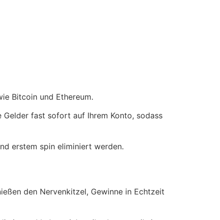
ie Bitcoin und Ethereum.
 Gelder fast sofort auf Ihrem Konto, sodass
nd erstem spin eliminiert werden.
nießen den Nervenkitzel, Gewinne in Echtzeit