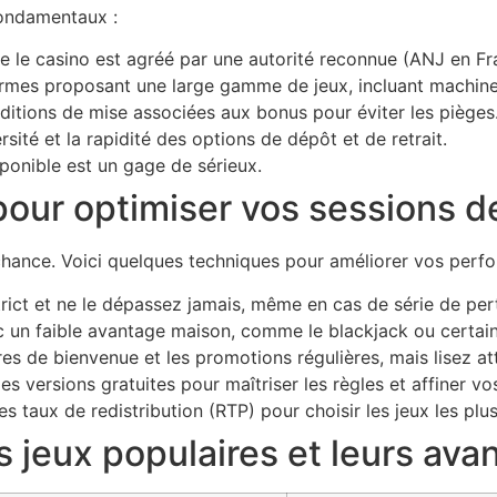
fondamentaux :
 le casino est agréé par une autorité reconnue (ANJ en Fra
ormes proposant une large gamme de jeux, incluant machines
itions de mise associées aux bonus pour éviter les pièges
ersité et la rapidité des options de dépôt et de retrait.
sponible est un gage de sérieux.
our optimiser vos sessions d
chance. Voici quelques techniques pour améliorer vos perf
rict et ne le dépassez jamais, même en cas de série de per
ec un faible avantage maison, comme le blackjack ou certai
res de bienvenue et les promotions régulières, mais lisez at
s versions gratuites pour maîtriser les règles et affiner vos
 taux de redistribution (RTP) pour choisir les jeux les plus
 jeux populaires et leurs ava