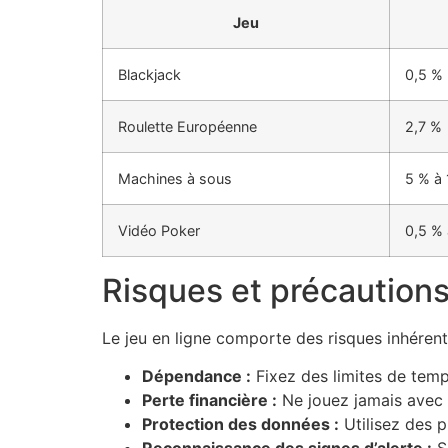
Jeu
Blackjack
0,5 %
Roulette Européenne
2,7 %
Machines à sous
5 % à
Vidéo Poker
0,5 %
Risques et précautions
Le jeu en ligne comporte des risques inhérents
Dépendance :
Fixez des limites de temp
Perte financière :
Ne jouez jamais avec 
Protection des données :
Utilisez des p
Reconnaissance des signes d’alerte :
So