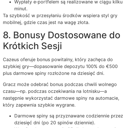
Wypłaty e‑portfelem są realizowane w ciągu kilku
minut.
Ta szybkość w przesyłaniu środków wspiera styl gry
mobilnej, gdzie czas jest na wagę złota.
8. Bonusy Dostosowane do
Krótkich Sesji
Cazeus oferuje bonus powitalny, który zachęca do
szybkiej gry—dopasowanie depozytu 100% do €500
plus darmowe spiny rozłożone na dziesięć dni.
Gracz może odebrać bonus podczas chwili wolnego
czasu—np. podczas oczekiwania na lotnisku—a
następnie wykorzystać darmowe spiny na automacie,
który zapewnia szybkie wygrane.
Darmowe spiny są przyznawane codziennie przez
dziesięć dni (po 20 spinów dziennie).