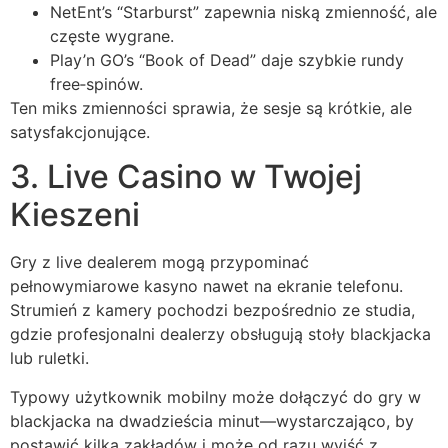
NetEnt’s “Starburst” zapewnia niską zmienność, ale
częste wygrane.
Play’n GO’s “Book of Dead” daje szybkie rundy
free‑spinów.
Ten miks zmienności sprawia, że sesje są krótkie, ale
satysfakcjonujące.
3. Live Casino w Twojej
Kieszeni
Gry z live dealerem mogą przypominać
pełnowymiarowe kasyno nawet na ekranie telefonu.
Strumień z kamery pochodzi bezpośrednio ze studia,
gdzie profesjonalni dealerzy obsługują stoły blackjacka
lub ruletki.
Typowy użytkownik mobilny może dołączyć do gry w
blackjacka na dwadzieścia minut—wystarczająco, by
postawić kilka zakładów i może od razu wyjść z