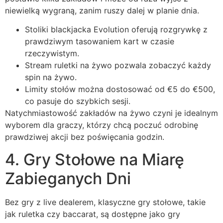
niewielką wygraną, zanim ruszy dalej w planie dnia.
Stoliki blackjacka Evolution oferują rozgrywkę z
prawdziwym tasowaniem kart w czasie
rzeczywistym.
Stream ruletki na żywo pozwala zobaczyć każdy
spin na żywo.
Limity stołów można dostosować od €5 do €500,
co pasuje do szybkich sesji.
Natychmiastowość zakładów na żywo czyni je idealnym
wyborem dla graczy, którzy chcą poczuć odrobinę
prawdziwej akcji bez poświęcania godzin.
4. Gry Stołowe na Miarę
Zabieganych Dni
Bez gry z live dealerem, klasyczne gry stołowe, takie
jak ruletka czy baccarat, są dostępne jako gry