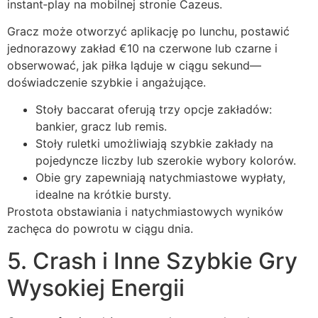
instant‑play na mobilnej stronie Cazeus.
Gracz może otworzyć aplikację po lunchu, postawić
jednorazowy zakład €10 na czerwone lub czarne i
obserwować, jak piłka ląduje w ciągu sekund—
doświadczenie szybkie i angażujące.
Stoły baccarat oferują trzy opcje zakładów:
bankier, gracz lub remis.
Stoły ruletki umożliwiają szybkie zakłady na
pojedyncze liczby lub szerokie wybory kolorów.
Obie gry zapewniają natychmiastowe wypłaty,
idealne na krótkie bursty.
Prostota obstawiania i natychmiastowych wyników
zachęca do powrotu w ciągu dnia.
5. Crash i Inne Szybkie Gry
Wysokiej Energii