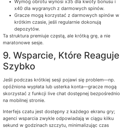
Wymóg obrotu wynosi x35 dla kwoty bonusu i
x40 dla wygranych z darmowych spinów.
Gracze mogą korzystać z darmowych spinów w
krótkim czasie, jeśli regularnie dokonują
depozytów.
Ta struktura premiuje częstą, ale krótką grę, a nie
maratonowe sesje.
9. Wsparcie, Które Reaguje
Szybko
Jeśli podczas krótkiej sesji pojawi się problem—np.
opóźniona wypłata lub usterka konta—gracze mogą
skorzystać z funkcji live chat dostępnej bezpośrednio
na mobilnej stronie.
Interfejs czatu jest dostępny z każdego ekranu gry;
agenci wsparcia zwykle odpowiadają w ciągu kilku
sekund w godzinach szczytu, minimalizując czas