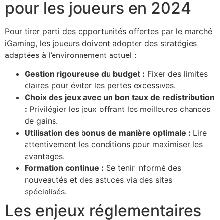
pour les joueurs en 2024
Pour tirer parti des opportunités offertes par le marché
iGaming, les joueurs doivent adopter des stratégies
adaptées à l’environnement actuel :
Gestion rigoureuse du budget :
Fixer des limites
claires pour éviter les pertes excessives.
Choix des jeux avec un bon taux de redistribution
:
Privilégier les jeux offrant les meilleures chances
de gains.
Utilisation des bonus de manière optimale :
Lire
attentivement les conditions pour maximiser les
avantages.
Formation continue :
Se tenir informé des
nouveautés et des astuces via des sites
spécialisés.
Les enjeux réglementaires