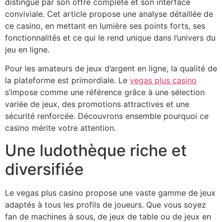
distingue par son offre complète et son interface
conviviale. Cet article propose une analyse détaillée de
ce casino, en mettant en lumière ses points forts, ses
fonctionnalités et ce qui le rend unique dans l’univers du
jeu en ligne.
Pour les amateurs de jeux d’argent en ligne, la qualité de
la plateforme est primordiale. Le
vegas plus casino
s’impose comme une référence grâce à une sélection
variée de jeux, des promotions attractives et une
sécurité renforcée. Découvrons ensemble pourquoi ce
casino mérite votre attention.
Une ludothèque riche et
diversifiée
Le vegas plus casino propose une vaste gamme de jeux
adaptés à tous les profils de joueurs. Que vous soyez
fan de machines à sous, de jeux de table ou de jeux en