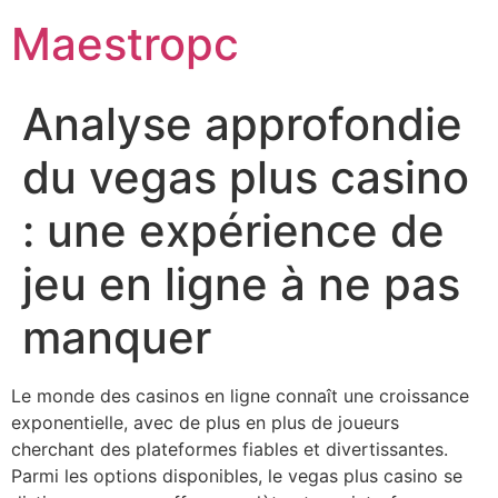
Skip
Maestropc
to
content
Analyse approfondie
du vegas plus casino
: une expérience de
jeu en ligne à ne pas
manquer
Le monde des casinos en ligne connaît une croissance
exponentielle, avec de plus en plus de joueurs
cherchant des plateformes fiables et divertissantes.
Parmi les options disponibles, le vegas plus casino se