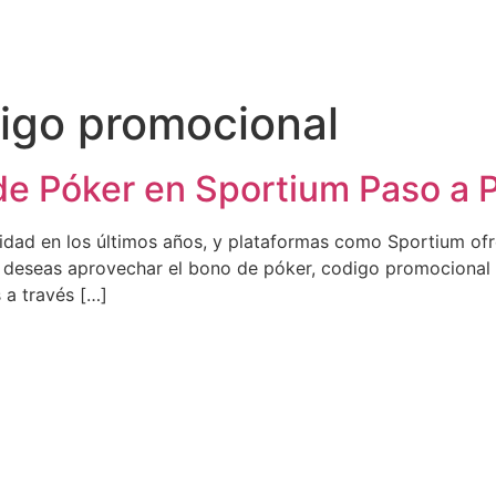
igo promocional
de Póker en Sportium Paso a 
idad en los últimos años, y plataformas como Sportium ofr
y deseas aprovechar el bono de póker, codigo promocional 
 a través […]