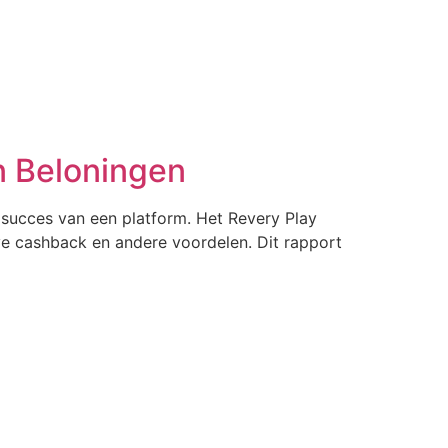
n Beloningen
t succes van een platform. Het Revery Play
eve cashback en andere voordelen. Dit rapport